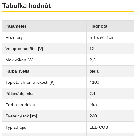
Tabuľka hodnôt
Parameter
Hodnota
Rozmery
5,1 x ⌀1,4cm
Vstupné napätie [V]
12
Max.výkon [W]
2,5
Farba svetla
biela
Teplota chromatickosti [K]
4100
Pätica/objímka
G4
Farba produktu
číra
Svetelný tok [lm]
240
Typ zdroja
LED COB