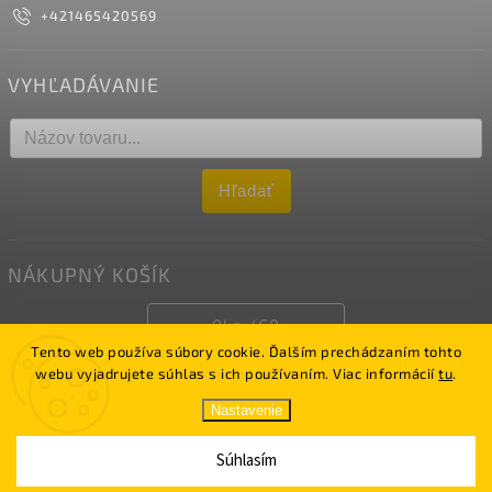
+421465420569
VYHĽADÁVANIE
Hľadať
NÁKUPNÝ KOŠÍK
0
ks /
€0
Tento web používa súbory cookie. Ďalším prechádzaním tohto
webu vyjadrujete súhlas s ich používaním. Viac informácií
tu
.
Copyright 2026
LUCERNA
. Všetky práva vyhradené.
Nastavenie
Vytvořil
Shoptet
| Upravil Jakub Sásik
Súhlasím