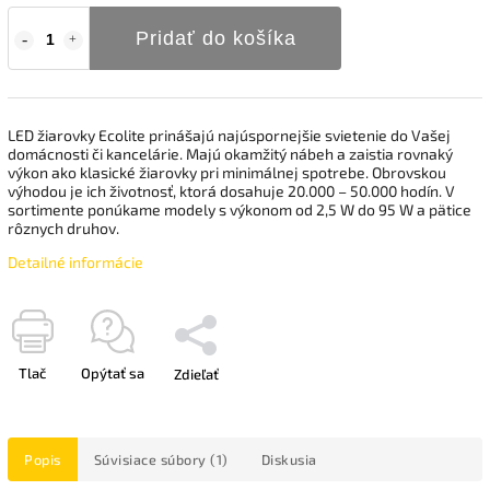
Pridať do košíka
LED žiarovky Ecolite prinášajú najúspornejšie svietenie do Vašej
domácnosti či kancelárie. Majú okamžitý nábeh a zaistia rovnaký
výkon ako klasické žiarovky pri minimálnej spotrebe. Obrovskou
výhodou je ich životnosť, ktorá dosahuje 20.000 – 50.000 hodín. V
sortimente ponúkame modely s výkonom od 2,5 W do 95 W a pätice
rôznych druhov.
Detailné informácie
Tlač
Opýtať sa
Zdieľať
Popis
Súvisiace súbory (1)
Diskusia