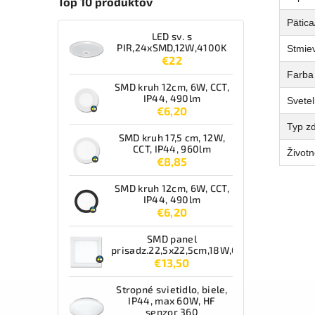
Top 10 produktov
Pätica
LED sv. s
PIR,24xSMD,12W,4100K
Stmie
€22
Farba
SMD kruh 12cm, 6W, CCT,
IP44, 490lm
Svetel
€6,20
Typ zd
SMD kruh 17,5 cm, 12W,
CCT, IP44, 960lm
Životn
€8,85
SMD kruh 12cm, 6W, CCT,
IP44, 490lm
€6,20
SMD panel
prisadz.22,5x22,5cm,18W,CCT,IP44,1550lm
€13,50
Stropné svietidlo, biele,
IP44, max 60W, HF
senzor 360