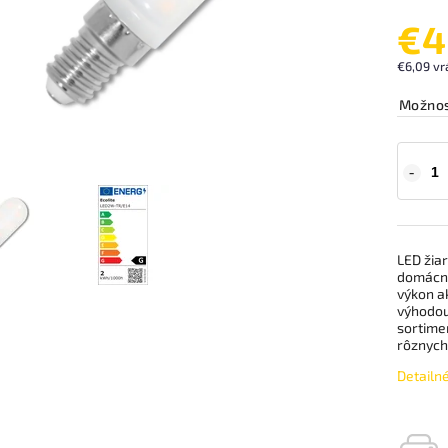
€4
€6,09 vr
Možnos
LED žiar
domácno
výkon a
výhodou 
sortime
rôznych
Detailn