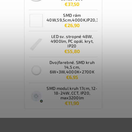
€37,50
SMD rám
40W,59,5cm,4000K,IP20,3600lm,biely
€26,90
LED sv. stropné 48W,
4900lm, PC opál. kryt,
IP20
€55,80
Dvojfarebné. SMD kruh
14,5 cm,
6W+3W,4000K+2700K
€6,95
SMD modul kruh 17cm, 12-
18-24W, CCT, IP20,
max3200lm
€11,90