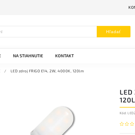
KO
Hľadať
E
NA STIAHNUTIE
KONTAKT
E
/
LED zdroj FRIGO E14, 2W, 4000K, 120lm
LED 
120
Kód:
LED