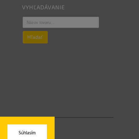
VYHĽADÁVANIE
Hľadať
Súhlasím