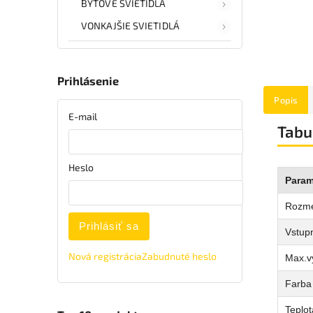
BYTOVÉ SVIETIDLÁ
VONKAJŠIE SVIETIDLÁ
Prihlásenie
Popis
E-mail
Tabu
Heslo
Param
Rozm
Prihlásiť sa
Vstupn
Nová registrácia
Zabudnuté heslo
Max.v
Farba 
Teplot