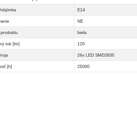
/objímka
E14
vanie
NE
 produktu
biela
ný tok [lm]
120
roja
26x LED SMD2835
osť [h]
25000