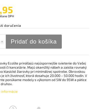
,95
átane DPH
ti doručenia
Pridať do košíka
ovky Ecolite prinášajú najúspornejšie svietenie do Vašej
sti či kancelárie. Majú okamžitý nábeh a zaistia rovnaký
ko klasické žiarovky pri minimálnej spotrebe. Obrovskou
je ich životnosť, ktorá dosahuje 20.000 – 50.000 hodín. V
nte ponúkame modely s výkonom od 5W do 95W a pätice
 druhov.
é informácie