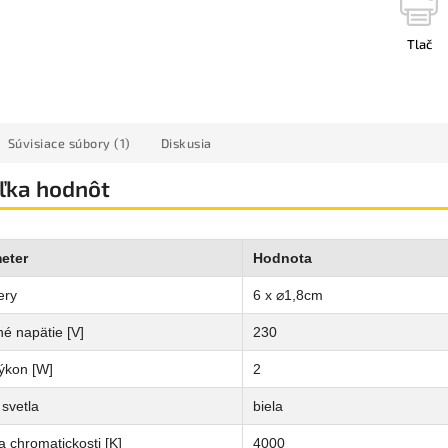
Tlač
Súvisiace súbory (1)
Diskusia
ľka hodnôt
eter
Hodnota
ery
6 x ⌀1,8cm
é napätie [V]
230
ýkon [W]
2
svetla
biela
a chromatickosti [K]
4000