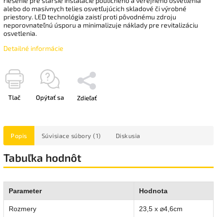
riešenie pre staršie inštalácie pouličného a verejného osvetlenia
alebo do masívnych telies osvetľujúcich skladové či výrobné
priestory. LED technológia zaistí proti pôvodnému zdroju
neporovnateľnú úsporu a minimalizuje náklady pre revitalizáciu
osvetlenia.
Detailné informácie
Tlač
Opýtať sa
Zdieľať
Popis
Súvisiace súbory (1)
Diskusia
Tabuľka hodnôt
Parameter
Hodnota
Rozmery
23,5 x ⌀4,6cm