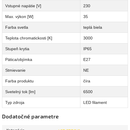
Vstupné napätie [V]
230
Max. výkon [W]
35
Farba svetla
teplá biela
Teplota chromatickosti [K]
3000
Stupeň krytia
IP65
Pätica/objímka
E27
Stmievanie
NE
Farba produktu
číra
Svetelný tok [lm]
6500
Typ zdroja
LED filament
Dodatočné parametre