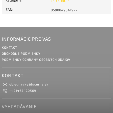
Kategória
:
LED ZDROJE
EAN
:
8590849541922
INFORMÁCIE PRE VÁS
KONTAKT
OBCHODNÉ PODMIENKY
PODMIENKY OCHRANY OSOBNÝCH ÚDAJOV
KONTAKT
objednavky
@
lucerna.sk
+421465420569
VYHĽADÁVANIE