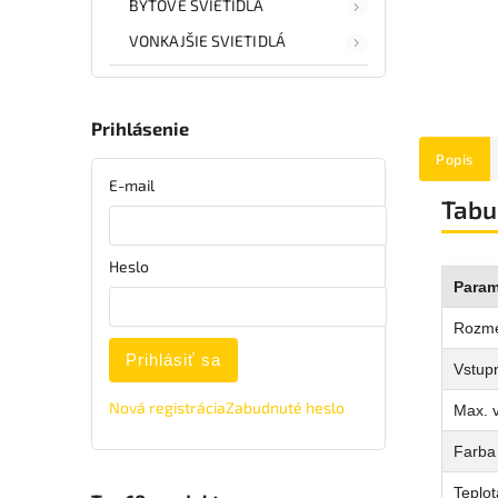
BYTOVÉ SVIETIDLÁ
VONKAJŠIE SVIETIDLÁ
Prihlásenie
Popis
E-mail
Tabu
Heslo
Param
Rozm
Prihlásiť sa
Vstupn
Nová registrácia
Zabudnuté heslo
Max. 
Farba 
Teplot