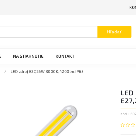
KO
Hľadať
E
NA STIAHNUTIE
KONTAKT
E
/
LED zdroj E27,26W,3000K,4200lm,IP65
LED
E27
Kód:
LED