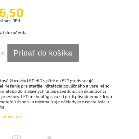
6,50
rátane DPH
ti doručenia
Pridať do košíka
tové žiarovky LED HID s päticou E27 predstavujú
né riešenie pre staršie inštalácie pouličného a verejného
ia alebo do masívnych telies osvetľujúcich skladové či
priestory. LED technológia zaistí proti pôvodnému zdroju
nateľnú úsporu a minimalizuje náklady pre revitalizáciu
ia.
é informácie