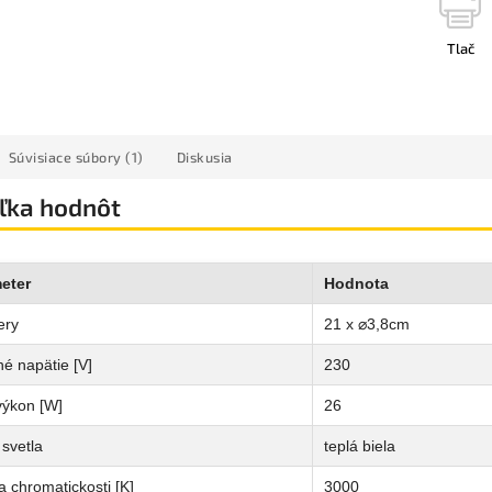
Tlač
Súvisiace súbory (1)
Diskusia
ľka hodnôt
eter
Hodnota
ery
21 x ⌀3,8cm
é napätie [V]
230
výkon [W]
26
svetla
teplá biela
a chromatickosti [K]
3000