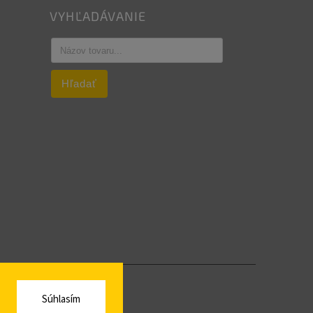
VYHĽADÁVANIE
Hľadať
Súhlasím