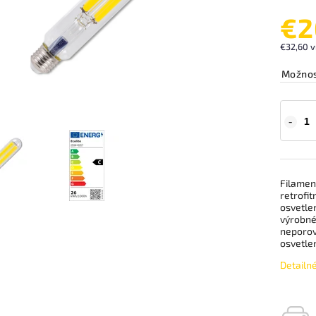
€2
€32,60 v
Možnos
Filamen
retrofit
osvetlen
výrobné 
neporov
osvetlen
Detailn