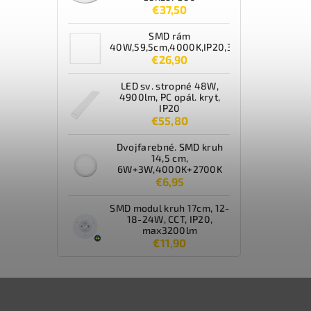
€37,50
SMD rám
40W,59,5cm,4000K,IP20,3600lm,biely
€26,90
LED sv. stropné 48W,
4900lm, PC opál. kryt,
IP20
€55,80
Dvojfarebné. SMD kruh
14,5 cm,
6W+3W,4000K+2700K
€6,95
SMD modul kruh 17cm, 12-
18-24W, CCT, IP20,
max3200lm
€11,90