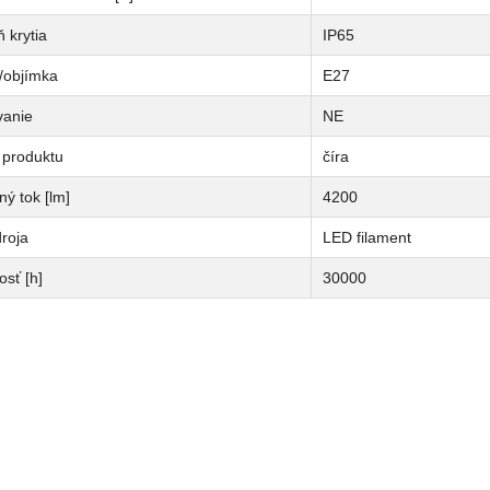
 krytia
IP65
/objímka
E27
vanie
NE
 produktu
číra
ný tok [lm]
4200
roja
LED filament
osť [h]
30000