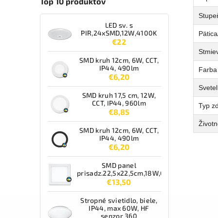
Top 10 produktov
Stupeň
LED sv. s
PIR,24xSMD,12W,4100K
Pätica
€22
Stmie
SMD kruh 12cm, 6W, CCT,
IP44, 490lm
Farba
€6,20
Svetel
SMD kruh 17,5 cm, 12W,
CCT, IP44, 960lm
Typ zd
€8,85
Životn
SMD kruh 12cm, 6W, CCT,
IP44, 490lm
€6,20
SMD panel
prisadz.22,5x22,5cm,18W,CCT,IP44,1550lm
€13,50
Stropné svietidlo, biele,
IP44, max 60W, HF
senzor 360