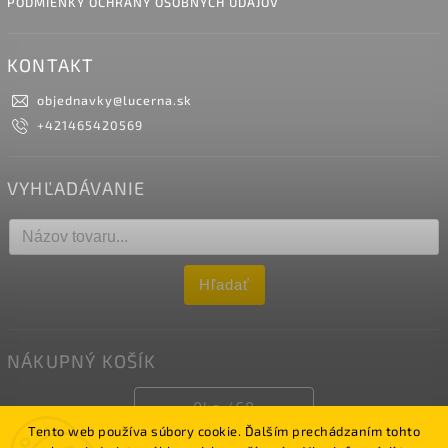
PODMIENKY OCHRANY OSOBNÝCH ÚDAJOV
KONTAKT
objednavky
@
lucerna.sk
+421465420569
VYHĽADÁVANIE
Hľadať
NÁKUPNÝ KOŠÍK
0
ks /
€0
Tento web používa súbory cookie. Ďalším prechádzaním tohto