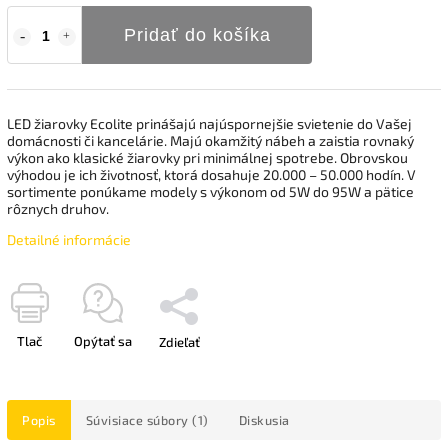
Pridať do košíka
LED žiarovky Ecolite prinášajú najúspornejšie svietenie do Vašej
domácnosti či kancelárie. Majú okamžitý nábeh a zaistia rovnaký
výkon ako klasické žiarovky pri minimálnej spotrebe. Obrovskou
výhodou je ich životnosť, ktorá dosahuje 20.000 – 50.000 hodín. V
sortimente ponúkame modely s výkonom od 5W do 95W a pätice
rôznych druhov.
Detailné informácie
Tlač
Opýtať sa
Zdieľať
Popis
Súvisiace súbory (1)
Diskusia