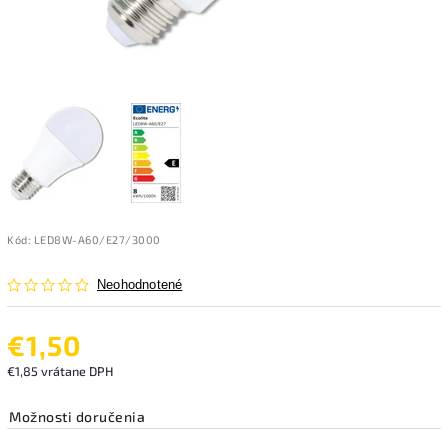
Kód:
LED8W-A60/E27/3000
Neohodnotené
€1,50
€1,85 vrátane DPH
Možnosti doručenia