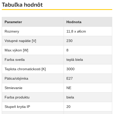
Tabuľka hodnôt
Parameter
Hodnota
Rozmery
11,8 x ⌀6cm
Vstupné napätie [V]
230
Max.výkon [W]
8
Farba svetla
teplá biela
Teplota chromatickosti [K]
3000
Pätica/objímka
E27
Stmievanie
NE
Farba produktu
biela
Stupeň krytia IP
20