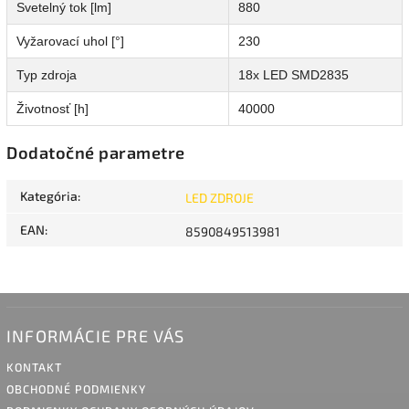
Svetelný tok [lm]
880
Vyžarovací uhol [°]
230
Typ zdroja
18x LED SMD2835
Životnosť [h]
40000
Dodatočné parametre
Kategória
:
LED ZDROJE
EAN
:
8590849513981
INFORMÁCIE PRE VÁS
KONTAKT
OBCHODNÉ PODMIENKY