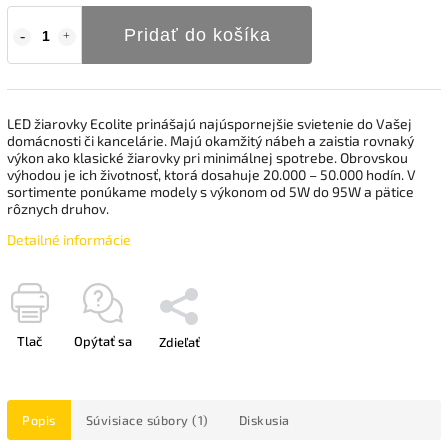
Pridať do košíka
LED žiarovky Ecolite prinášajú najúspornejšie svietenie do Vašej
domácnosti či kancelárie. Majú okamžitý nábeh a zaistia rovnaký
výkon ako klasické žiarovky pri minimálnej spotrebe. Obrovskou
výhodou je ich životnosť, ktorá dosahuje 20.000 – 50.000 hodín. V
sortimente ponúkame modely s výkonom od 5W do 95W a pätice
rôznych druhov.
Detailné informácie
Tlač
Opýtať sa
Zdieľať
Popis
Súvisiace súbory (1)
Diskusia