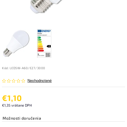
Kód:
LED5W-A60/E27/3000
Neohodnotené
€1,10
€1,35 vrátane DPH
Možnosti doručenia