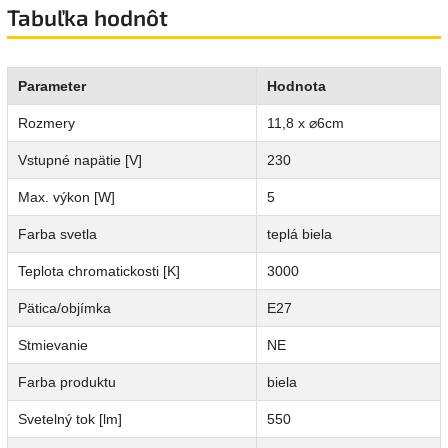
Tabuľka hodnôt
Parameter
Hodnota
Rozmery
11,8 x ⌀6cm
Vstupné napätie [V]
230
Max. výkon [W]
5
Farba svetla
teplá biela
Teplota chromatickosti [K]
3000
Pätica/objímka
E27
Stmievanie
NE
Farba produktu
biela
Svetelný tok [lm]
550