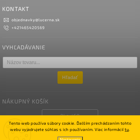
KONTAKT
objednavky
@
lucerna.sk
+421465420569
VYHĽADÁVANIE
Hľadať
NÁKUPNÝ KOŠÍK
0
ks /
€0
Tento web používa súbory cookie. Ďalším prechádzaním tohto
webu vyjadrujete súhlas s ich používaním. Viac informácií
tu
.
Copyright 2026
LUCERNA
. Všetky práva vyhradené.
Nastavenie