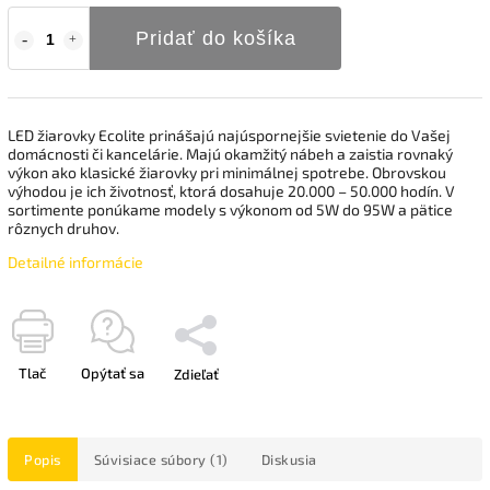
Pridať do košíka
LED žiarovky Ecolite prinášajú najúspornejšie svietenie do Vašej
domácnosti či kancelárie. Majú okamžitý nábeh a zaistia rovnaký
výkon ako klasické žiarovky pri minimálnej spotrebe. Obrovskou
výhodou je ich životnosť, ktorá dosahuje 20.000 – 50.000 hodín. V
sortimente ponúkame modely s výkonom od 5W do 95W a pätice
rôznych druhov.
Detailné informácie
Tlač
Opýtať sa
Zdieľať
Popis
Súvisiace súbory (1)
Diskusia