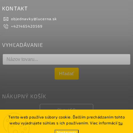
KONTAKT
objednavky
@
lucerna.sk
+421465420569
VYHĽADÁVANIE
Hľadať
NÁKUPNÝ KOŠÍK
0
ks /
€0
Tento web používa súbory cookie. Ďalším prechádzaním tohto
webu vyjadrujete súhlas s ich používaním. Viac informácií
tu
.
Copyright 2026
LUCERNA
. Všetky práva vyhradené.
Nastavenie