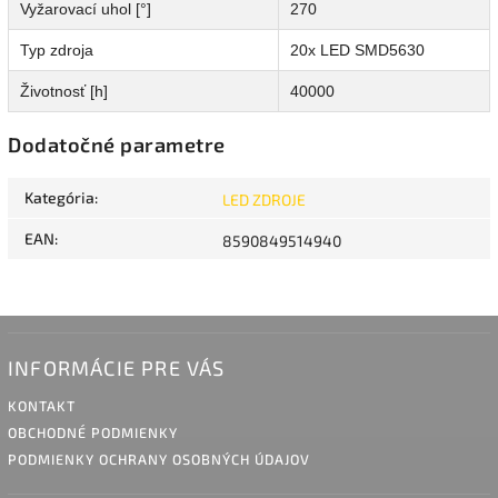
Vyžarovací uhol [°]
270
Typ zdroja
20x LED SMD5630
Životnosť [h]
40000
Dodatočné parametre
Kategória
:
LED ZDROJE
EAN
:
8590849514940
INFORMÁCIE PRE VÁS
KONTAKT
OBCHODNÉ PODMIENKY
PODMIENKY OCHRANY OSOBNÝCH ÚDAJOV