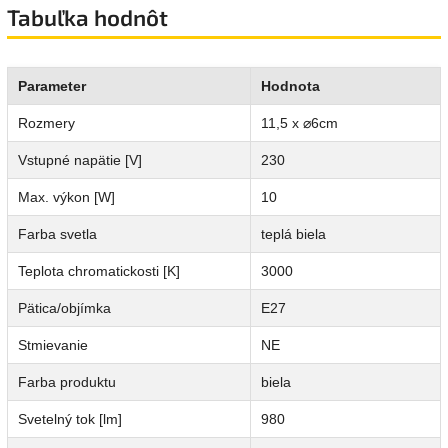
Tabuľka hodnôt
Parameter
Hodnota
Rozmery
11,5 x ⌀6cm
Vstupné napätie [V]
230
Max. výkon [W]
10
Farba svetla
teplá biela
Teplota chromatickosti [K]
3000
Pätica/objímka
E27
Stmievanie
NE
Farba produktu
biela
Svetelný tok [lm]
980