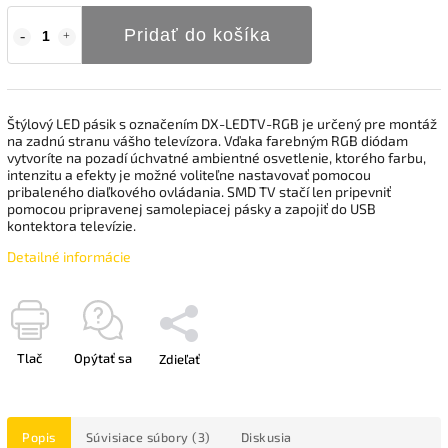
Pridať do košíka
Štýlový LED pásik s označením DX-LEDTV-RGB je určený pre montáž
na zadnú stranu vášho televízora. Vďaka farebným RGB diódam
vytvoríte na pozadí úchvatné ambientné osvetlenie, ktorého farbu,
intenzitu a efekty je možné voliteľne nastavovať pomocou
pribaleného diaľkového ovládania. SMD TV stačí len pripevniť
pomocou pripravenej samolepiacej pásky a zapojiť do USB
kontektora televízie.
Detailné informácie
Tlač
Opýtať sa
Zdieľať
Popis
Súvisiace súbory (3)
Diskusia