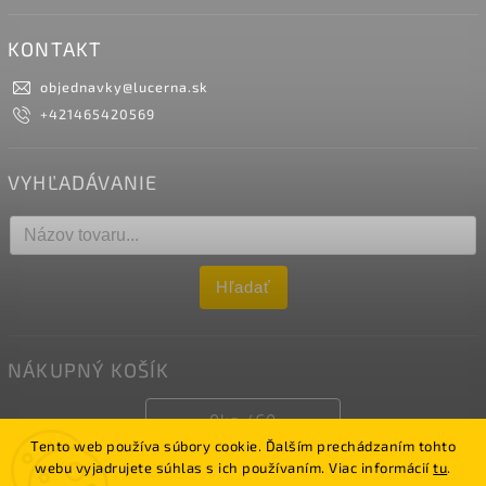
KONTAKT
objednavky
@
lucerna.sk
+421465420569
VYHĽADÁVANIE
Hľadať
NÁKUPNÝ KOŠÍK
0
ks /
€0
Tento web používa súbory cookie. Ďalším prechádzaním tohto
webu vyjadrujete súhlas s ich používaním. Viac informácií
tu
.