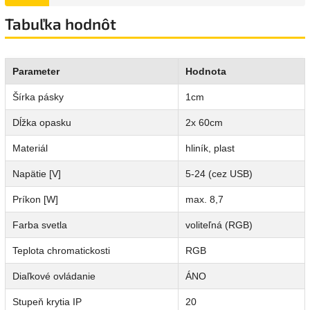
Tabuľka hodnôt
Parameter
Hodnota
Šírka pásky
1cm
Dĺžka opasku
2x 60cm
Materiál
hliník, plast
Napätie [V]
5-24 (cez USB)
Príkon [W]
max. 8,7
Farba svetla
voliteľná (RGB)
Teplota chromatickosti
RGB
Diaľkové ovládanie
ÁNO
Stupeň krytia IP
20