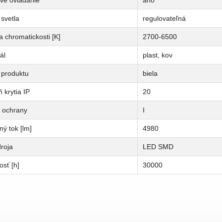
svetla
regulovateľná
a chromatickosti [K]
2700-6500
ál
plast, kov
 produktu
biela
 krytia IP
20
a ochrany
I
ný tok [lm]
4980
roja
LED SMD
osť [h]
30000