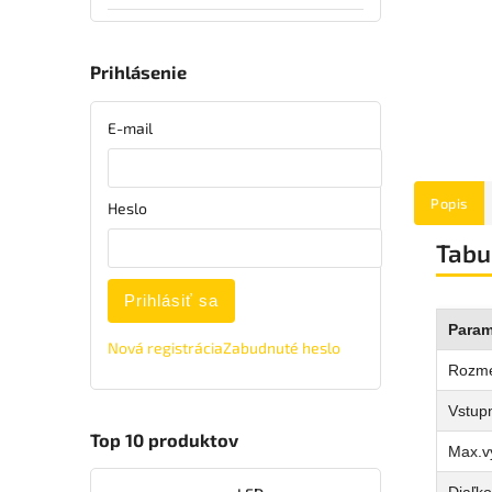
Prihlásenie
E-mail
Popis
Heslo
Tabu
Prihlásiť sa
Param
Nová registrácia
Zabudnuté heslo
Rozm
Vstupn
Top 10 produktov
Max.v
Diaľko