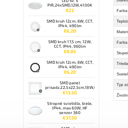
LED sv. s
PIR,24xSMD,12W,4100K
€22
Farba 
SMD kruh 12cm, 6W, CCT,
Teplot
IP44, 490lm
€6,20
Materi
SMD kruh 17,5 cm, 12W,
Farba
CCT, IP44, 960lm
€8,85
Stupeň
SMD kruh 12cm, 6W, CCT,
Tried
IP44, 490lm
€6,20
Svetel
SMD panel
Typ zd
prisadz.22,5x22,5cm,18W,CCT,IP44,1550lm
€13,50
Životn
Stropné svietidlo, biele,
IP44, max 60W, HF
senzor 360
€37,50