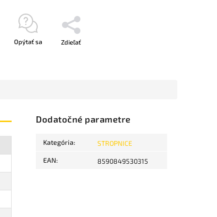
Opýtať sa
Zdieľať
Dodatočné parametre
Kategória
:
STROPNICE
EAN
:
8590849530315