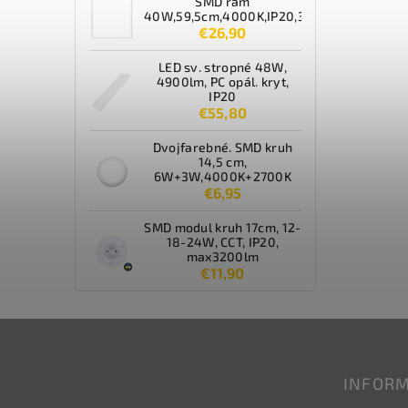
SMD rám
40W,59,5cm,4000K,IP20,3600lm,biely
€26,90
LED sv. stropné 48W,
4900lm, PC opál. kryt,
IP20
€55,80
Dvojfarebné. SMD kruh
14,5 cm,
6W+3W,4000K+2700K
€6,95
SMD modul kruh 17cm, 12-
18-24W, CCT, IP20,
max3200lm
€11,90
INFORM