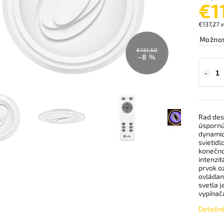
€1
€137,27 
Možnos
€121,50
–8 %
Rad des
úspornú 
dynamic
svietidl
konečno
intenzit
prvok oz
ovládani
svetla 
vypínač
Detailn