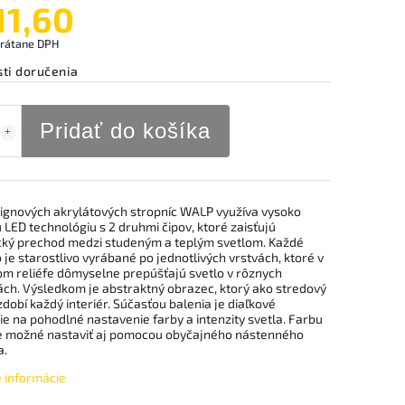
11,60
vrátane DPH
ti doručenia
Pridať do košíka
ignových akrylátových stropníc WALP využíva vysoko
LED technológiu s 2 druhmi čipov, ktoré zaisťujú
ký prechod medzi studeným a teplým svetlom. Každé
o je starostlivo vyrábané po jednotlivých vrstvách, ktoré v
m reliéfe dômyselne prepúšťajú svetlo v rôznych
ách. Výsledkom je abstraktný obrazec, ktorý ako stredový
dobí každý interiér. Súčasťou balenia je diaľkové
e na pohodlné nastavenie farby a intenzity svetla. Farbu
je možné nastaviť aj pomocou obyčajného nástenného
a.
é informácie