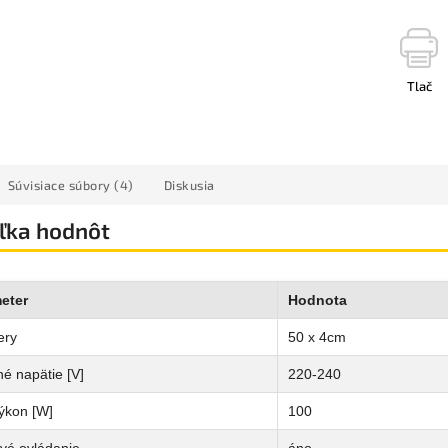
Tlač
Súvisiace súbory (4)
Diskusia
ľka hodnôt
eter
Hodnota
ery
50 x 4cm
é napätie [V]
220-240
ýkon [W]
100
vé ovládanie
áno