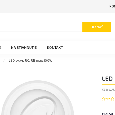
KO
Hľadať
E
NA STIAHNUTIE
KONTAKT
/
LED sv.vr. RC, RB max.100W
LED 
Kód:
WAL
€121,50