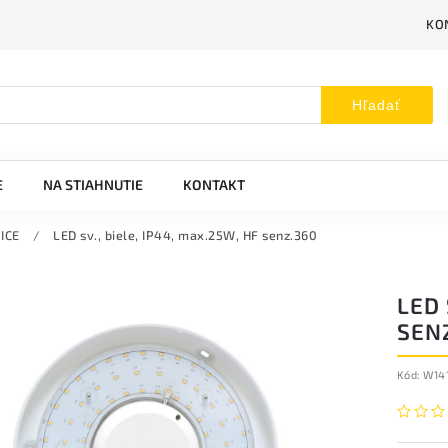
KO
Hľadať
E
NA STIAHNUTIE
KONTAKT
ICE
/
LED sv., biele, IP44, max.25W, HF senz.360
LED 
SEN
Kód:
W14