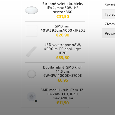
Stropné svietidlo, biele,
Svetel
IP44, max 60W, HF
senzor 360
Typ zd
€37,50
Životn
SMD rám
40W,59,5cm,4000K,IP20,3600lm,biely
Prevá
€26,90
LED sv. stropné 48W,
4900lm, PC opál. kryt,
IP20
€55,80
Dvojfarebné. SMD kruh
14,5 cm,
6W+3W,4000K+2700K
€6,95
SMD modul kruh 17cm, 12-
18-24W, CCT, IP20,
max3200lm
€11,90