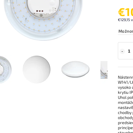
€1
€129,15 
Možnos
Nástenn
W141/LE
vysoko 
krytiu I
Uhol pok
montážn
nastaviť
chodby 
obchody
predsie
princípe
stavebn