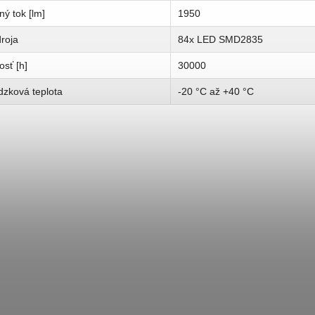
ný tok [lm]
1950
roja
84x LED SMD2835
osť [h]
30000
dzková teplota
-20 °C až +40 °C