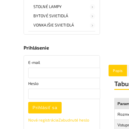
STOLNÉ LAMPY
BYTOVÉ SVIETIDLÁ
VONKAJŠIE SVIETIDLÁ
Prihlásenie
E-mail
Popis
Tabu
Heslo
Param
Prihlásiť sa
Rozm
Nová registrácia
Zabudnuté heslo
Vstupn