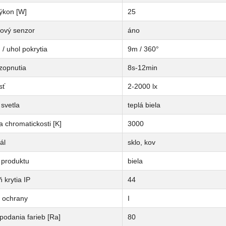
ýkon [W]
25
ový senzor
áno
/ uhol pokrytia
9m / 360°
zopnutia
8s-12min
sť
2-2000 lx
svetla
teplá biela
a chromatickosti [K]
3000
ál
sklo, kov
 produktu
biela
 krytia IP
44
a ochrany
I
podania farieb [Ra]
80