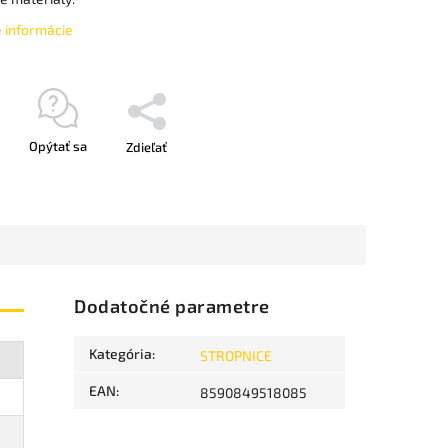
é informácie
Opýtať sa
Zdieľať
Dodatočné parametre
Kategória
:
STROPNICE
EAN
:
8590849518085