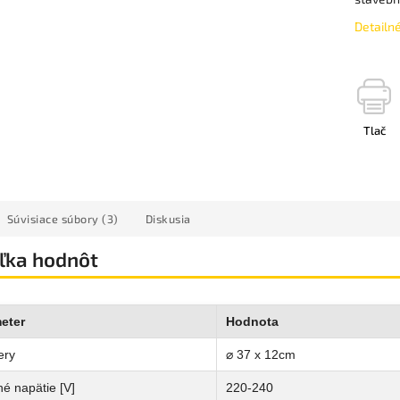
Detailn
Tlač
Súvisiace súbory (3)
Diskusia
ľka hodnôt
eter
Hodnota
ery
⌀ 37 x 12cm
é napätie [V]
220-240