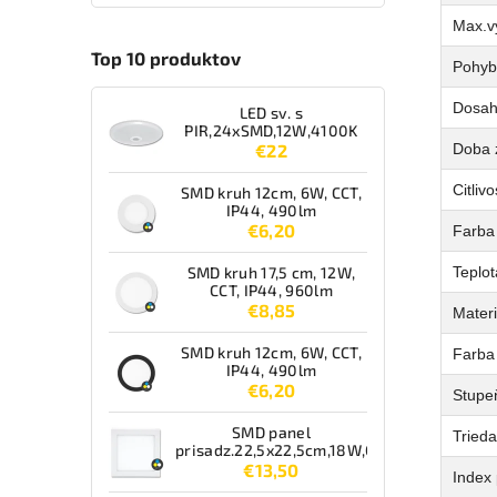
Max.v
Top 10 produktov
Pohyb
Dosah 
LED sv. s
PIR,24xSMD,12W,4100K
Doba 
€22
Citlivo
SMD kruh 12cm, 6W, CCT,
IP44, 490lm
€6,20
Farba 
Teplot
SMD kruh 17,5 cm, 12W,
CCT, IP44, 960lm
€8,85
Materi
SMD kruh 12cm, 6W, CCT,
Farba
IP44, 490lm
€6,20
Stupeň
SMD panel
Tried
prisadz.22,5x22,5cm,18W,CCT,IP44,1550lm
€13,50
Index 