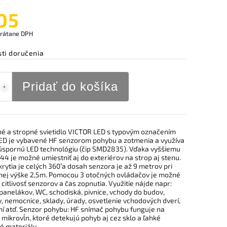
05
vrátane DPH
ti doručenia
Pridať do košíka
é a stropné svietidlo VICTOR LED s typovým označením
D je vybavené HF senzorom pohybu a zotmenia a využíva
úspornú LED technológiu (čip SMD2835). Vďaka vyššiemu
P44 je možné umiestniť aj do exteriérov na strop aj stenu.
rytia je celých 360˚ a dosah senzora je až 9 metrov pri
ej výške 2,5m. Pomocou 3 otočných ovládačov je možné
 citlivosť senzorov a čas zopnutia. Využitie nájde napr:
panelákov, WC, schodiská, pivnice, vchody do budov,
, nemocnice, sklady, úrady, osvetlenie vchodových dverí,
ní atď. Senzor pohybu: HF snímač pohybu funguje na
 mikrovĺn, ktoré detekujú pohyb aj cez sklo a ľahké
é materiály.