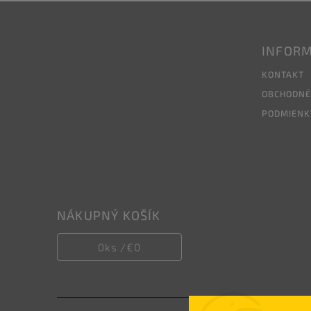
INFORM
KONTAKT
OBCHODNÉ
PODMIENK
NÁKUPNÝ KOŠÍK
0
ks /
€0