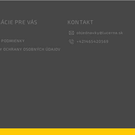
ÁCIE PRE VÁS
KONTAKT
objednavky
@
lucerna.sk
 PODMIENKY
+421465420569
Y OCHRANY OSOBNÝCH ÚDAJOV