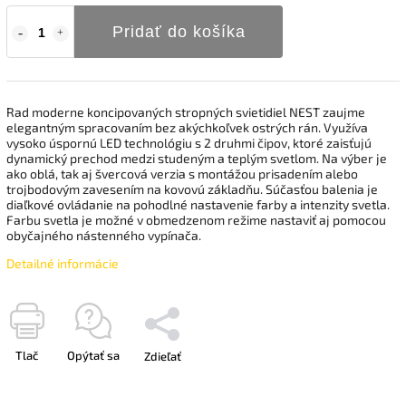
Pridať do košíka
Rad moderne koncipovaných stropných svietidiel NEST zaujme
elegantným spracovaním bez akýchkoľvek ostrých rán. Využíva
vysoko úspornú LED technológiu s 2 druhmi čipov, ktoré zaisťujú
dynamický prechod medzi studeným a teplým svetlom. Na výber je
ako oblá, tak aj švercová verzia s montážou prisadením alebo
trojbodovým zavesením na kovovú základňu. Súčasťou balenia je
diaľkové ovládanie na pohodlné nastavenie farby a intenzity svetla.
Farbu svetla je možné v obmedzenom režime nastaviť aj pomocou
obyčajného nástenného vypínača.
Detailné informácie
Tlač
Opýtať sa
Zdieľať