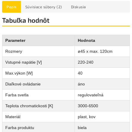
Popis
Súvisiace súbory (2)
Diskusia
Tabuľka hodnôt
Parameter
Hodnota
Rozmery
ø45 x max. 120cm
Vstupné napätie [V]
220-240
Max.výkon [W]
40
Diaľkové ovládanie
áno
Farba svetla
regulovateľná
Teplota chromatickosti [K]
3000-6500
Materiál
plast, kov
Farba produktu
biela