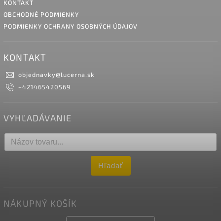
KONTAKT
OBCHODNÉ PODMIENKY
PODMIENKY OCHRANY OSOBNÝCH ÚDAJOV
KONTAKT
objednavky
@
lucerna.sk
+421465420569
VYHĽADÁVANIE
Hľadať
NÁKUPNÝ KOŠÍK