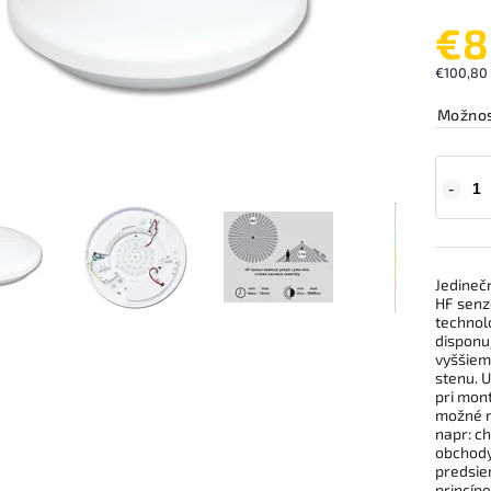
€8
€100,80
Možnos
Jedineč
HF senz
technol
disponu
vyššiemu
stenu. U
pri mon
možné na
napr: ch
obchody
predsie
princípe