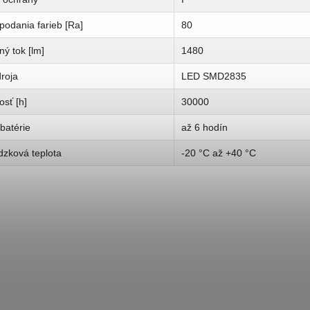
podania farieb [Ra]
80
ný tok [lm]
1480
roja
LED SMD2835
osť [h]
30000
batérie
až 6 hodín
dzková teplota
-20 °C až +40 °C