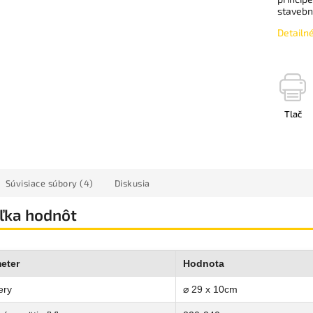
stavebn
Detailn
Tlač
Súvisiace súbory (4)
Diskusia
ľka hodnôt
eter
Hodnota
ery
⌀ 29 x 10cm