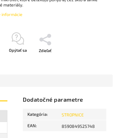
é materiály.
é informácie
Opýtať sa
Zdieľať
Dodatočné parametre
Kategória
:
STROPNICE
EAN
:
8590849525748