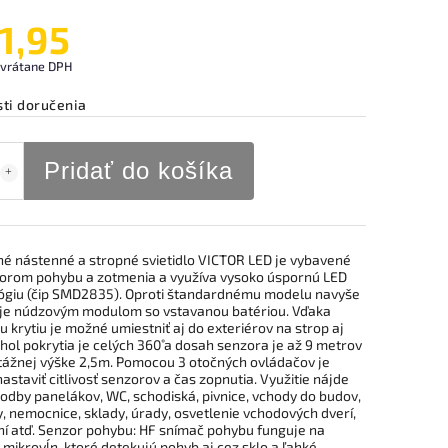
1,95
 vrátane DPH
ti doručenia
Pridať do košíka
né nástenné a stropné svietidlo VICTOR LED je vybavené
orom pohybu a zotmenia a využíva vysoko úspornú LED
ógiu (čip SMD2835). Oproti štandardnému modelu navyše
je núdzovým modulom so vstavanou batériou. Vďaka
 krytiu je možné umiestniť aj do exteriérov na strop aj
hol pokrytia je celých 360˚ a dosah senzora je až 9 metrov
tážnej výške 2,5m. Pomocou 3 otočných ovládačov je
staviť citlivosť senzorov a čas zopnutia. Využitie nájde
odby panelákov, WC, schodiská, pivnice, vchody do budov,
, nemocnice, sklady, úrady, osvetlenie vchodových dverí,
ní atď. Senzor pohybu: HF snímač pohybu funguje na
 mikrovĺn, ktoré detekujú pohyb aj cez sklo a ľahké