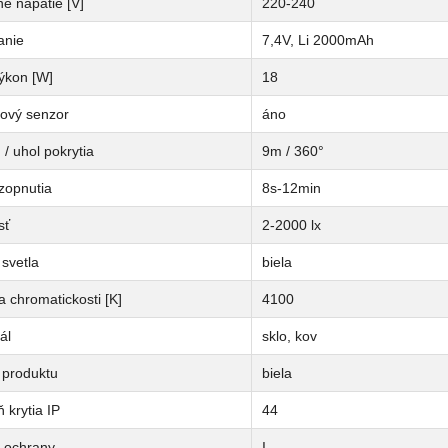
é napätie [V]
220-240
anie
7,4V, Li 2000mAh
ýkon [W]
18
ový senzor
áno
/ uhol pokrytia
9m / 360°
zopnutia
8s-12min
sť
2-2000 lx
svetla
biela
a chromatickosti [K]
4100
ál
sklo, kov
 produktu
biela
 krytia IP
44
a ochrany
I