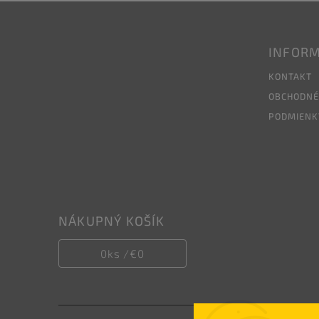
INFORM
KONTAKT
OBCHODNÉ
PODMIENK
NÁKUPNÝ KOŠÍK
0
ks /
€0