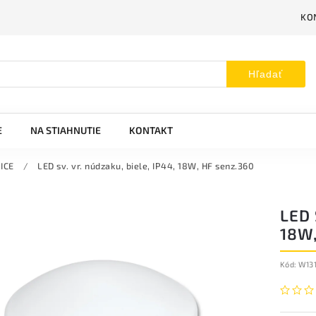
KO
Hľadať
E
NA STIAHNUTIE
KONTAKT
ICE
/
LED sv. vr. núdzaku, biele, IP44, 18W, HF senz.360
LED 
18W,
Kód:
W13