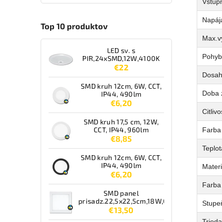
Vstupn
Napáj
Top 10 produktov
Max.v
LED sv. s
Pohyb
PIR,24xSMD,12W,4100K
€22
Dosah 
SMD kruh 12cm, 6W, CCT,
Doba 
IP44, 490lm
€6,20
Citlivo
SMD kruh 17,5 cm, 12W,
CCT, IP44, 960lm
Farba 
€8,85
Teplot
SMD kruh 12cm, 6W, CCT,
IP44, 490lm
Materi
€6,20
Farba
SMD panel
prisadz.22,5x22,5cm,18W,CCT,IP44,1550lm
Stupeň
€13,50
Tried