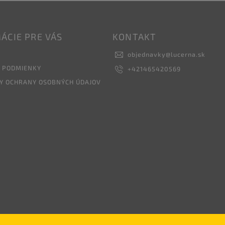
ÁCIE PRE VÁS
KONTAKT
objednavky
@
lucerna.sk
 PODMIENKY
+421465420569
Y OCHRANY OSOBNÝCH ÚDAJOV