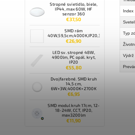
Stropné svietidlo, biele,
IP44, max 60W, HF
Index 
senzor 360
€37,50
Svetel
SMD rám
Typ zd
40W,59,5cm,4000K,IP20,3600lm,biely
€26,90
Životn
LED sv. stropné 48W,
Výdrž 
4900lm, PC opál. kryt,
IP20
Prevá
€55,80
Dvojfarebné. SMD kruh
14,5 cm,
6W+3W,4000K+2700K
€6,95
SMD modul kruh 17cm, 12-
18-24W, CCT, IP20,
max3200lm
€11,90