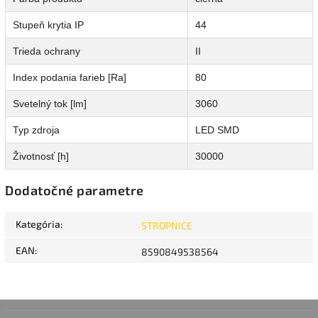
Stupeň krytia IP
44
Trieda ochrany
II
Index podania farieb [Ra]
80
Svetelný tok [lm]
3060
Typ zdroja
LED SMD
Životnosť [h]
30000
Dodatočné parametre
Kategória
:
STROPNICE
EAN
:
8590849538564