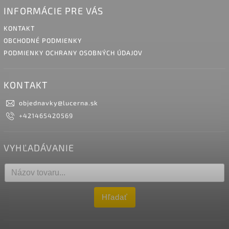
INFORMÁCIE PRE VÁS
KONTAKT
OBCHODNÉ PODMIENKY
PODMIENKY OCHRANY OSOBNÝCH ÚDAJOV
KONTAKT
objednavky
@
lucerna.sk
+421465420569
VYHĽADÁVANIE
Hľadať