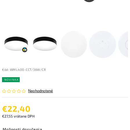
Kód:
WML400-CCT/36W/CR
NOVINKA
Neohodnotené
€22,40
€27,55 vrátane DPH
Možnosti doručenia