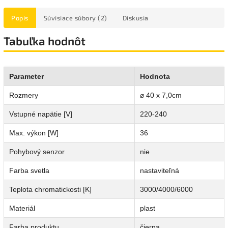
Popis
Súvisiace súbory (2)
Diskusia
Tabuľka hodnôt
Parameter
Hodnota
Rozmery
⌀ 40 x 7,0cm
Vstupné napätie [V]
220-240
Max. výkon [W]
36
Pohybový senzor
nie
Farba svetla
nastaviteľná
Teplota chromatickosti [K]
3000/4000/6000
Materiál
plast
Farba produktu
čierna