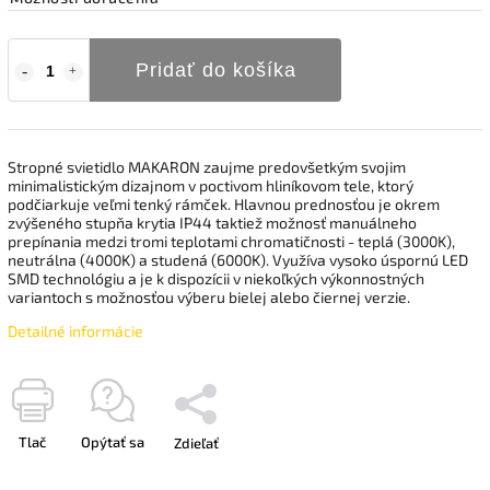
Pridať do košíka
Stropné svietidlo MAKARON zaujme predovšetkým svojim
minimalistickým dizajnom v poctivom hliníkovom tele, ktorý
podčiarkuje veľmi tenký rámček. Hlavnou prednosťou je okrem
zvýšeného stupňa krytia IP44 taktiež možnosť manuálneho
prepínania medzi tromi teplotami chromatičnosti - teplá (3000K),
neutrálna (4000K) a studená (6000K). Využíva vysoko úspornú LED
SMD technológiu a je k dispozícii v niekoľkých výkonnostných
variantoch s možnosťou výberu bielej alebo čiernej verzie.
Detailné informácie
Tlač
Opýtať sa
Zdieľať