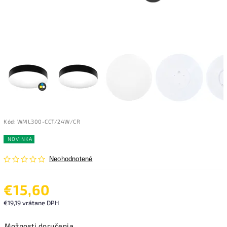
Kód:
WML300-CCT/24W/CR
NOVINKA
Neohodnotené
€15,60
€19,19 vrátane DPH
Možnosti doručenia