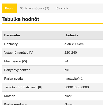
Popis
Súvisiace súbory (2)
Diskusia
Tabuľka hodnôt
Parameter
Hodnota
Rozmery
⌀ 30 x 7,0cm
Vstupné napätie [V]
220-240
Max. výkon [W]
24
Pohybový senzor
nie
Farba svetla
nastaviteľná
Teplota chromatickosti [K]
3000/4000/6000
Materiál
plast
Farba produktu
čierna