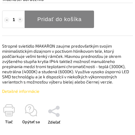
Pridať do košíka
Stropné svietidlo MAKARON zaujme predovšetkým svojim
minimalistickým dizajnom v poctivom hliníkovom tele, ktorý
podčiarkuje veľmi tenký rámček. Hlavnou prednosťou je okrem
zvýšeného stupňa krytia IP44 taktiež možnosť manuálneho
prepínania medzi tromi teplotami chromatičnosti - teplá (3000K),
neutrálna (4000K) a studená (6000K). Využíva vysoko úspornú LED
SMD technológiu a je k dispozícii v niekoľkých výkonnostných
variantoch s možnosťou výberu bielej alebo čiernej verzie.
Detailné informácie
Tlač
Opýtať sa
Zdieľať