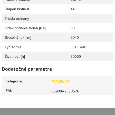
Stupeň krytia IP
44
Trieda ochrany
II
Index podania farieb [Ra]
80
Svetelný tok [lm]
2040
Typ zdroja
LED SMD
Životnosť [h]
30000
Dodatočné parametre
Kategória
:
STROPNICE
EAN
:
8590849538526