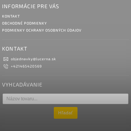
INFORMÁCIE PRE VÁS
KONTAKT
OBCHODNÉ PODMIENKY
PODMIENKY OCHRANY OSOBNÝCH ÚDAJOV
KONTAKT
objednavky
@
lucerna.sk
+421465420569
VYHĽADÁVANIE
Hľadať