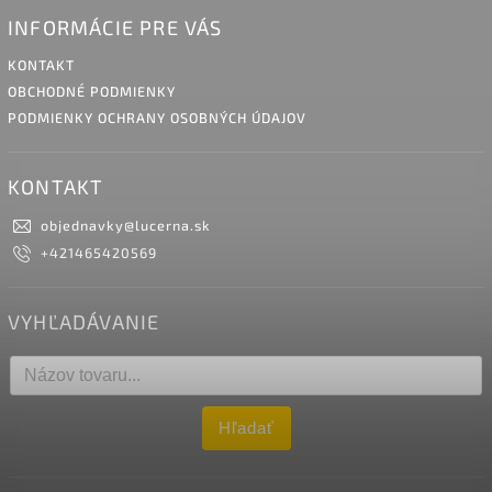
INFORMÁCIE PRE VÁS
KONTAKT
OBCHODNÉ PODMIENKY
PODMIENKY OCHRANY OSOBNÝCH ÚDAJOV
KONTAKT
objednavky
@
lucerna.sk
+421465420569
VYHĽADÁVANIE
Hľadať