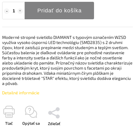
Pridať do košíka
Moderné stropné svietidlo DIAMANT s typovým označením WZSD
využíva vysoko úspornú LED technológiu (SMD2835) s 2 druhmi
čipov, ktoré zaisťujú prepínanie medzi studeným a teplým svetlom.
Súčasťou balenia je diaľkové ovládanie pre pohodlné nastavenie
farby a intenzity svetla a ďalších funkcií ako je nočné osvetlenie
alebo ukladanie do pamäte. Príznačný názov svietidla charakterizuje
predovšetkým kryt, ktorý svojim povrchom s facetami po okraji
pripomína drahokam. Vďaka miniatúrnym čírym plôškam je
docielené trblietavé "STAR" efektu, ktorý svietidlu dodáva eleganciu
a pôvab.
Detailné informácie
Tlač
Opýtať sa
Zdieľať