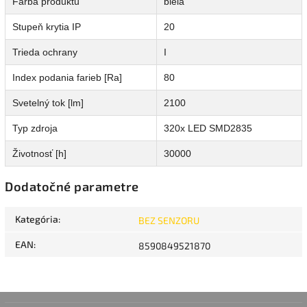
Farba produktu
biela
Stupeň krytia IP
20
Trieda ochrany
I
Index podania farieb [Ra]
80
Svetelný tok [lm]
2100
Typ zdroja
320x LED SMD2835
Životnosť [h]
30000
Dodatočné parametre
Kategória
:
BEZ SENZORU
EAN
:
8590849521870