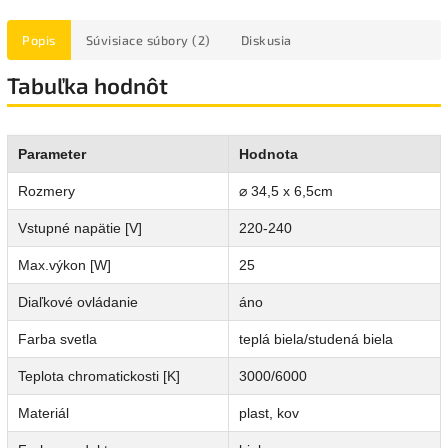
Popis
Súvisiace súbory (2)
Diskusia
Tabuľka hodnôt
Parameter
Hodnota
Rozmery
⌀ 34,5 x 6,5cm
Vstupné napätie [V]
220-240
Max.výkon [W]
25
Diaľkové ovládanie
áno
Farba svetla
teplá biela/studená biela
Teplota chromatickosti [K]
3000/6000
Materiál
plast, kov