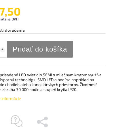
7,50
rátane DPH
ti doručenia
Pridať do košíka
 prisadené LED svietidlo SEMI s mliečnym krytom využíva
úspornú technológiu SMD LED a hodí sa napríklad na
nie chodieb alebo kancelárskych priestorov. Životnosť
e zhruba 30 000 hodín a stupeň krytia IP20.
é informácie