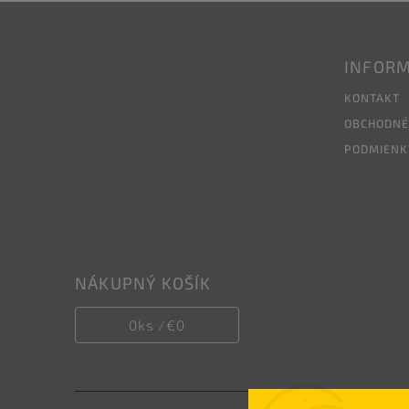
INFORM
KONTAKT
OBCHODNÉ
PODMIENK
NÁKUPNÝ KOŠÍK
0
ks /
€0