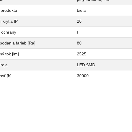
 produktu
biela
 krytia IP
20
a ochrany
I
podania farieb [Ra]
80
ný tok [lm]
2525
roja
LED SMD
osť [h]
30000