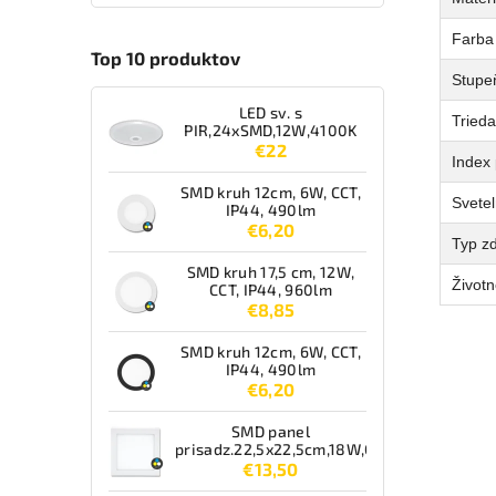
Farba
Top 10 produktov
Stupeň
LED sv. s
Tried
PIR,24xSMD,12W,4100K
€22
Index 
SMD kruh 12cm, 6W, CCT,
Svetel
IP44, 490lm
€6,20
Typ zd
SMD kruh 17,5 cm, 12W,
Životn
CCT, IP44, 960lm
€8,85
SMD kruh 12cm, 6W, CCT,
IP44, 490lm
€6,20
SMD panel
prisadz.22,5x22,5cm,18W,CCT,IP44,1550lm
€13,50