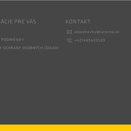
ÁCIE PRE VÁS
KONTAKT
objednavky
@
lucerna.sk
 PODMIENKY
+421465420569
Y OCHRANY OSOBNÝCH ÚDAJOV