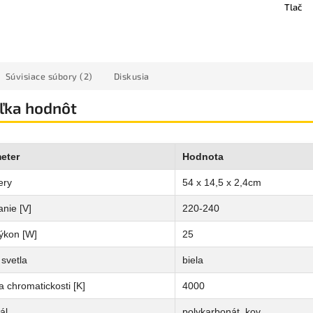
Tlač
Súvisiace súbory (2)
Diskusia
ľka hodnôt
eter
Hodnota
ery
54 x 14,5 x 2,4cm
nie [V]
220-240
ýkon [W]
25
svetla
biela
a chromatickosti [K]
4000
ál
polykarbonát, kov