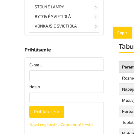
STOLNÉ LAMPY
BYTOVÉ SVIETIDLÁ
VONKAJŠIE SVIETIDLÁ
Popis
Tabu
Prihlásenie
E-mail
Param
Rozm
Heslo
Napája
Max.v
Farba 
Prihlásiť sa
Teplot
Nová registrácia
Zabudnuté heslo
Materi