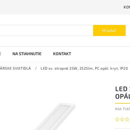
KO
Hľadať
E
NA STIAHNUTIE
KONTAKT
ÁRSKE SVIETIDLÁ
/
LED sv. stropné 25W, 2525lm, PC opál. kryt, IP20
LED 
OPÁL
Kód:
TL6