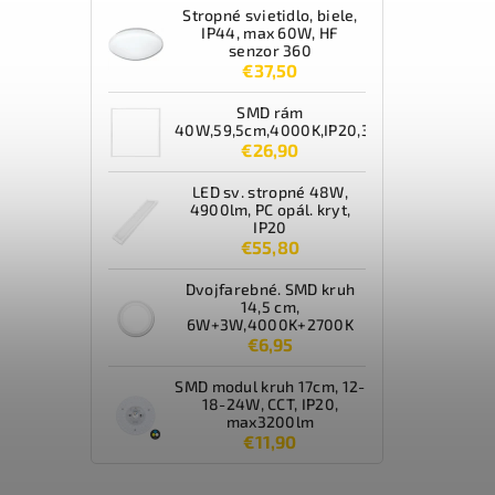
Stropné svietidlo, biele,
IP44, max 60W, HF
senzor 360
€37,50
SMD rám
40W,59,5cm,4000K,IP20,3600lm,biely
€26,90
LED sv. stropné 48W,
4900lm, PC opál. kryt,
IP20
€55,80
Dvojfarebné. SMD kruh
14,5 cm,
6W+3W,4000K+2700K
€6,95
SMD modul kruh 17cm, 12-
18-24W, CCT, IP20,
max3200lm
€11,90