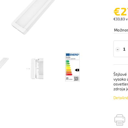
€2
€33,83 v
Možnos
Štýlové
vysoko 
osvetle
zdroja j
Detailn