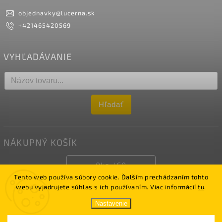
objednavky
@
lucerna.sk
+421465420569
VYHĽADÁVANIE
Hľadať
NÁKUPNÝ KOŠÍK
0
ks /
€0
Tento web používa súbory cookie. Ďalším prechádzaním tohto
webu vyjadrujete súhlas s ich používaním. Viac informácií
tu
.
Copyright 2026
LUCERNA
. Všetky práva vyhradené.
Nastavenie
Vytvořil
Shoptet
| Upravil Jakub Sásik