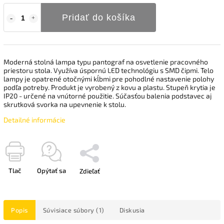
Pridať do košíka
Moderná stolná lampa typu pantograf na osvetlenie pracovného
priestoru stola. Využíva úspornú LED technológiu s SMD čipmi. Telo
lampy je opatrené otočnými kĺbmi pre pohodlné nastavenie polohy
podľa potreby. Produkt je vyrobený z kovu a plastu. Stupeň krytia je
IP20 - určené na vnútorné použitie. Súčasťou balenia podstavec aj
skrutková svorka na upevnenie k stolu.
Detailné informácie
Tlač
Opýtať sa
Zdieľať
Popis
Súvisiace súbory (1)
Diskusia