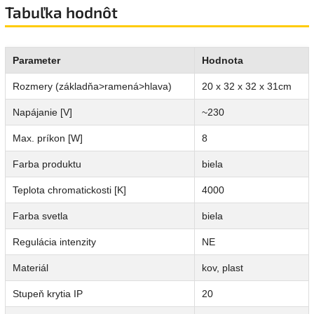
Tabuľka hodnôt
Parameter
Hodnota
Rozmery (základňa>ramená>hlava)
20 x 32 x 32 x 31cm
Napájanie [V]
~230
Max. príkon [W]
8
Farba produktu
biela
Teplota chromatickosti [K]
4000
Farba svetla
biela
Regulácia intenzity
NE
Materiál
kov, plast
Stupeň krytia IP
20