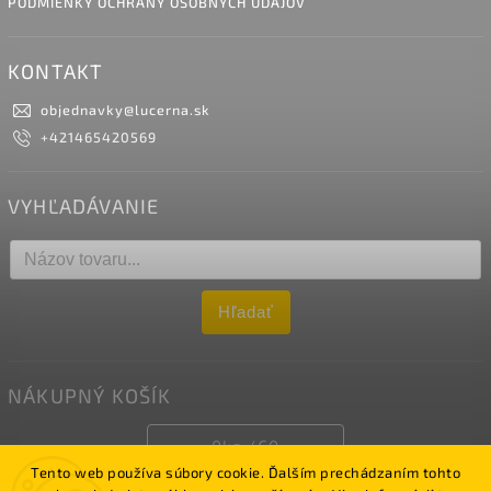
PODMIENKY OCHRANY OSOBNÝCH ÚDAJOV
KONTAKT
objednavky
@
lucerna.sk
+421465420569
VYHĽADÁVANIE
Hľadať
NÁKUPNÝ KOŠÍK
0
ks /
€0
Tento web používa súbory cookie. Ďalším prechádzaním tohto