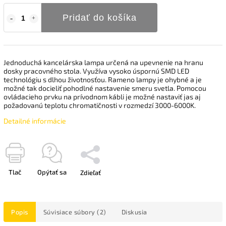
Pridať do košíka
Jednoduchá kancelárska lampa určená na upevnenie na hranu
dosky pracovného stola. Využíva vysoko úspornú SMD LED
technológiu s dlhou životnosťou. Rameno lampy je ohybné a je
možné tak docieliť pohodlné nastavenie smeru svetla. Pomocou
ovládacieho prvku na prívodnom kábli je možné nastaviť jas aj
požadovanú teplotu chromatičnosti v rozmedzí 3000-6000K.
Detailné informácie
Tlač
Opýtať sa
Zdieľať
Popis
Súvisiace súbory (2)
Diskusia