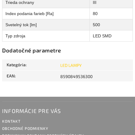
Trieda ochrany
III
Index podania farieb [Ra]
80
Svetelný tok [lm]
500
Typ zdroja
LED SMD
Dodatočné parametre
Kategória
:
LED LAMPY
EAN
:
8590849536300
INFORMÁCIE PRE VÁS
KONTAKT
OBCHODNÉ PODMIENKY