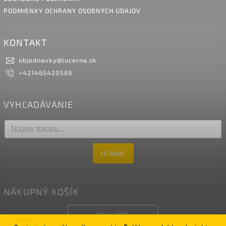
PODMIENKY OCHRANY OSOBNÝCH ÚDAJOV
KONTAKT
objednavky
@
lucerna.sk
+421465420569
VYHĽADÁVANIE
Hľadať
NÁKUPNÝ KOŠÍK
0
ks /
€0