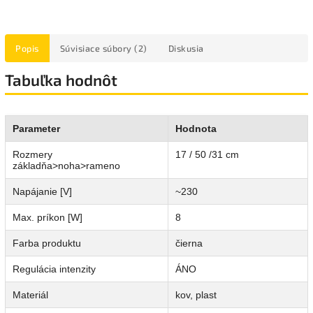
Popis
Súvisiace súbory (2)
Diskusia
Tabuľka hodnôt
Parameter
Hodnota
Rozmery
17 / 50 /31 cm
základňa>noha>rameno
Napájanie [V]
~230
Max. príkon [W]
8
Farba produktu
čierna
Regulácia intenzity
ÁNO
Materiál
kov, plast