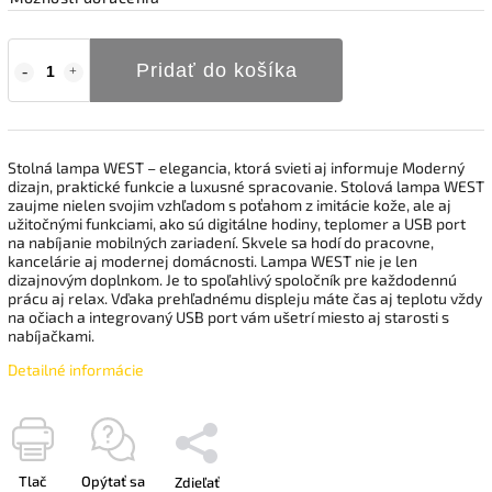
Pridať do košíka
Stolná lampa WEST – elegancia, ktorá svieti aj informuje Moderný
dizajn, praktické funkcie a luxusné spracovanie. Stolová lampa WEST
zaujme nielen svojim vzhľadom s poťahom z imitácie kože, ale aj
užitočnými funkciami, ako sú digitálne hodiny, teplomer a USB port
na nabíjanie mobilných zariadení. Skvele sa hodí do pracovne,
kancelárie aj modernej domácnosti. Lampa WEST nie je len
dizajnovým doplnkom. Je to spoľahlivý spoločník pre každodennú
prácu aj relax. Vďaka prehľadnému displeju máte čas aj teplotu vždy
na očiach a integrovaný USB port vám ušetrí miesto aj starosti s
nabíjačkami.
Detailné informácie
Tlač
Opýtať sa
Zdieľať