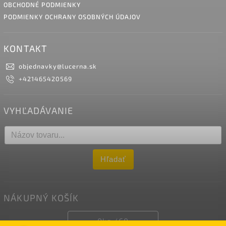
OBCHODNÉ PODMIENKY
PODMIENKY OCHRANY OSOBNÝCH ÚDAJOV
KONTAKT
objednavky
@
lucerna.sk
+421465420569
VYHĽADÁVANIE
Hľadať
NÁKUPNÝ KOŠÍK
0
ks /
€0