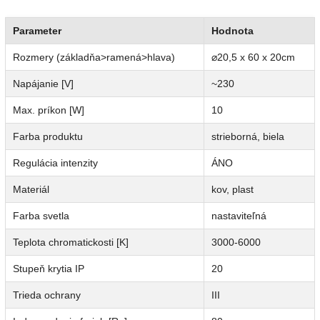
Parameter
Hodnota
Rozmery (základňa>ramená>hlava)
⌀20,5 x 60 x 20cm
Napájanie [V]
~230
Max. príkon [W]
10
Farba produktu
strieborná, biela
Regulácia intenzity
ÁNO
Materiál
kov, plast
Farba svetla
nastaviteľná
Teplota chromatickosti [K]
3000-6000
Stupeň krytia IP
20
Trieda ochrany
III