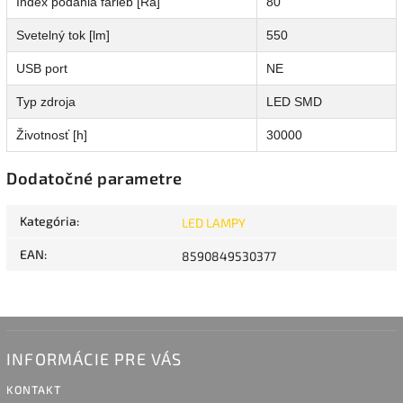
Index podania farieb [Ra]
80
Svetelný tok [lm]
550
USB port
NE
Typ zdroja
LED SMD
Životnosť [h]
30000
Dodatočné parametre
Kategória
:
LED LAMPY
EAN
:
8590849530377
INFORMÁCIE PRE VÁS
KONTAKT