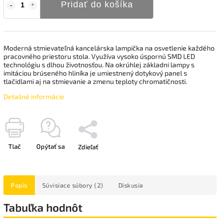
Pridať do košíka
Moderná stmievateľná kancelárska lampička na osvetlenie každého
pracovného priestoru stola. Využíva vysoko úspornú SMD LED
technológiu s dlhou životnosťou. Na okrúhlej základni lampy s
imitáciou brúseného hliníka je umiestnený dotykový panel s
tlačidlami aj na stmievanie a zmenu teploty chromatičnosti.
Detailné informácie
Tlač
Opýtať sa
Zdieľať
Popis
Súvisiace súbory (2)
Diskusia
Tabuľka hodnôt