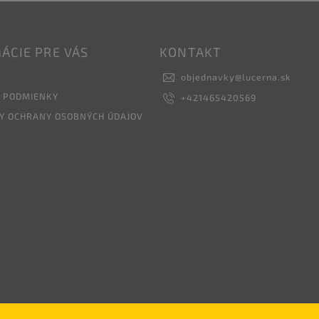
ÁCIE PRE VÁS
KONTAKT
objednavky
@
lucerna.sk
 PODMIENKY
+421465420569
Y OCHRANY OSOBNÝCH ÚDAJOV