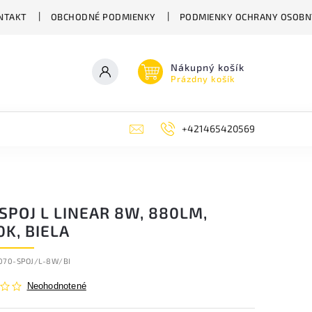
NTAKT
OBCHODNÉ PODMIENKY
PODMIENKY OCHRANY OSOBN
Nákupný košík
Prázdny košík
+421465420569
SPOJ L LINEAR 8W, 880LM,
K, BIELA
070-SPOJ/L-8W/BI
Neohodnotené