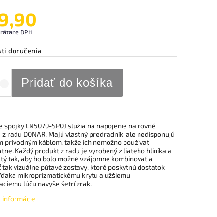
9,90
vrátane DPH
ti doručenia
Pridať do košíka
ce spojky LN5070-SPOJ slúžia na napojenie na rovné
á z radu DONAR. Majú vlastný predradník, ale nedisponujú
m prívodným káblom, takže ich nemožno používať
ne. Každý produkt z radu je vyrobený z liateho hliníka a
tý tak, aby ho bolo možné vzájomne kombinovať a
 tak vizuálne pútavé zostavy, ktoré poskytnú dostatok
 Vďaka mikroprizmatickému krytu a užšiemu
aciemu lúču navyše šetrí zrak.
é informácie