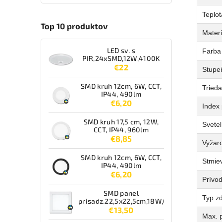
Teplot
Top 10 produktov
Materi
LED sv. s
Farba
PIR,24xSMD,12W,4100K
€22
Stupeň
SMD kruh 12cm, 6W, CCT,
Tried
IP44, 490lm
€6,20
Index 
SMD kruh 17,5 cm, 12W,
Svetel
CCT, IP44, 960lm
€8,85
Vyžaro
SMD kruh 12cm, 6W, CCT,
Stmie
IP44, 490lm
€6,20
Prívo
SMD panel
Typ zd
prisadz.22,5x22,5cm,18W,CCT,IP44,1550lm
€13,50
Max. p