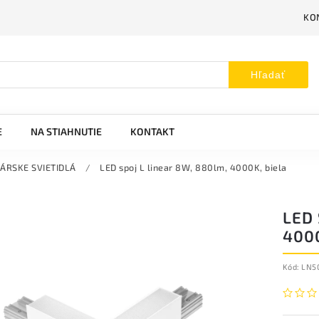
KO
Hľadať
E
NA STIAHNUTIE
KONTAKT
ÁRSKE SVIETIDLÁ
/
LED spoj L linear 8W, 880lm, 4000K, biela
LED 
4000
Kód:
LN5