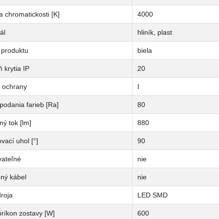
a chromatickosti [K]
4000
ál
hliník, plast
 produktu
biela
 krytia IP
20
a ochrany
I
podania farieb [Ra]
80
ný tok [lm]
880
vací uhol [°]
90
vateľné
nie
dný kábel
nie
roja
LED SMD
ríkon zostavy [W]
600