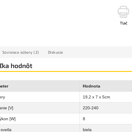
Tlač
Súvisiace súbory (2)
Diskusia
ľka hodnôt
eter
Hodnota
ery
19,2 x 7 x 5cm
nie [V]
220-240
ýkon [W]
8
svetla
biela