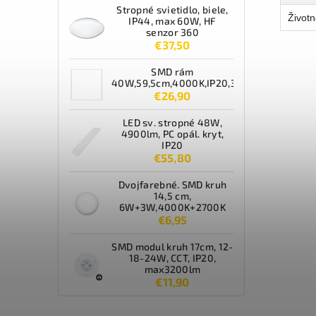
Stropné svietidlo, biele,
Životn
IP44, max 60W, HF
senzor 360
€37,50
SMD rám
40W,59,5cm,4000K,IP20,3600lm,biely
€26,90
LED sv. stropné 48W,
4900lm, PC opál. kryt,
IP20
€55,80
Dvojfarebné. SMD kruh
14,5 cm,
6W+3W,4000K+2700K
€6,95
SMD modul kruh 17cm, 12-
18-24W, CCT, IP20,
max3200lm
€11,90