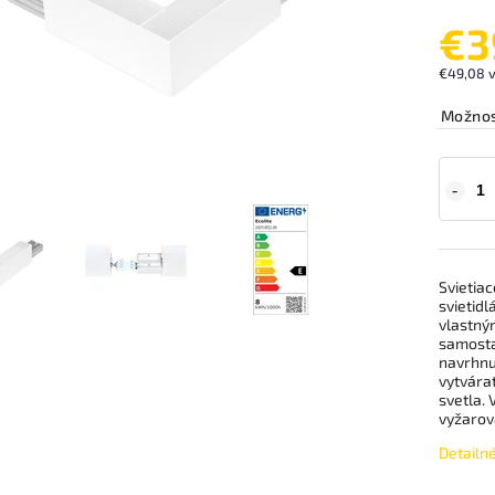
€3
€49,08 
Možnos
Svietia
svietidl
vlastný
samostat
navrhnu
vytvárať
svetla.
vyžarov
Detailn