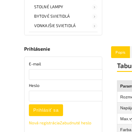
STOLNÉ LAMPY
BYTOVÉ SVIETIDLÁ
VONKAJŠIE SVIETIDLÁ
Prihlásenie
Popis
E-mail
Tabu
Heslo
Param
Rozm
Napája
Prihlásiť sa
Max.v
Nová registrácia
Zabudnuté heslo
Farba 