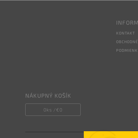
INFORM
KONTAKT
OBCHODNÉ
PODMIENK
NÁKUPNÝ KOŠÍK
0
ks /
€0