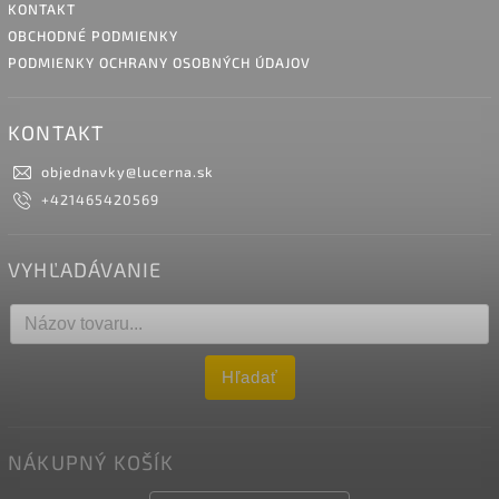
KONTAKT
OBCHODNÉ PODMIENKY
PODMIENKY OCHRANY OSOBNÝCH ÚDAJOV
KONTAKT
objednavky
@
lucerna.sk
+421465420569
VYHĽADÁVANIE
Hľadať
NÁKUPNÝ KOŠÍK