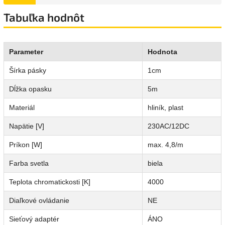
Tabuľka hodnôt
Parameter
Hodnota
Šírka pásky
1cm
Dĺžka opasku
5m
Materiál
hliník, plast
Napätie [V]
230AC/12DC
Príkon [W]
max. 4,8/m
Farba svetla
biela
Teplota chromatickosti [K]
4000
Diaľkové ovládanie
NE
Sieťový adaptér
ÁNO