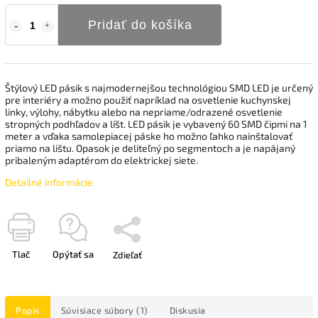
Pridať do košíka
Štýlový LED pásik s najmodernejšou technológiou SMD LED je určený
pre interiéry a možno použiť napríklad na osvetlenie kuchynskej
linky, výlohy, nábytku alebo na nepriame/odrazené osvetlenie
stropných podhľadov a líšt. LED pásik je vybavený 60 SMD čipmi na 1
meter a vďaka samolepiacej páske ho možno ľahko nainštalovať
priamo na lištu. Opasok je deliteľný po segmentoch a je napájaný
pribaleným adaptérom do elektrickej siete.
Detailné informácie
Tlač
Opýtať sa
Zdieľať
Popis
Súvisiace súbory (1)
Diskusia