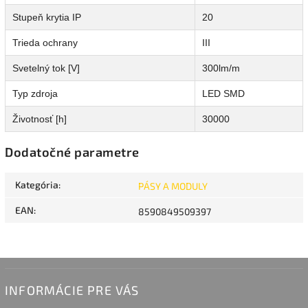
Stupeň krytia IP
20
Trieda ochrany
III
Svetelný tok [V]
300lm/m
Typ zdroja
LED SMD
Životnosť [h]
30000
Dodatočné parametre
Kategória
:
PÁSY A MODULY
EAN
:
8590849509397
INFORMÁCIE PRE VÁS