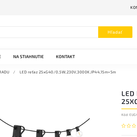
KO
Hľadať
E
NA STIAHNUTIE
KONTAKT
RADU
/
LED reťaz 25xG40/0,5W,230V,3000K,IP44,15m+5m
LED
25X
Kód:
EUG