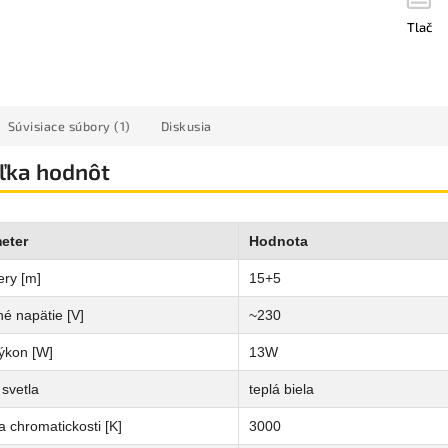
Tlač
Súvisiace súbory (1)
Diskusia
ľka hodnôt
eter
Hodnota
ry [m]
15+5
é napätie [V]
~230
ýkon [W]
13W
svetla
teplá biela
a chromatickosti [K]
3000