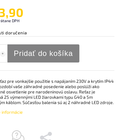
3,90
rátane DPH
ti doručenia
Pridať do košíka
ťaz pre vonkajšie použitie s napájaním 230V a krytím IP44
ozdobí vaše záhradné posedenie alebo poslúži ako
né osvetlenie pre narodeninovú oslavu. Reťaz je
á 25 výmennými LED žiarovkami typu G40 a 5m
ým káblom. Súčasťou balenia sú aj 2 náhradné LED zdroje.
é informácie