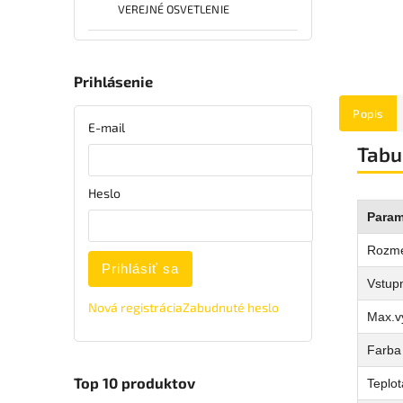
VEREJNÉ OSVETLENIE
Prihlásenie
Popis
E-mail
Tabu
Heslo
Param
Rozme
Prihlásiť sa
Vstupn
Nová registrácia
Zabudnuté heslo
Max.v
Farba 
Top 10 produktov
Teplot