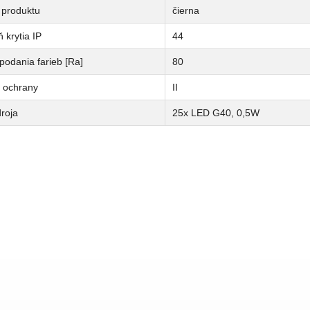
 produktu
čierna
 krytia IP
44
podania farieb [Ra]
80
a ochrany
II
roja
25x LED G40, 0,5W