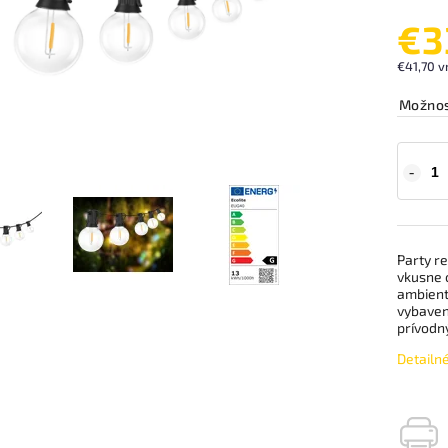
€3
€41,70 v
Možnos
Party re
vkusne 
ambient
vybaven
prívodn
Detailn