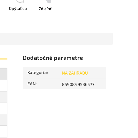
Opýtať sa
Zdieľať
Dodatočné parametre
Kategória
:
NA ZÁHRADU
EAN
:
8590849536577