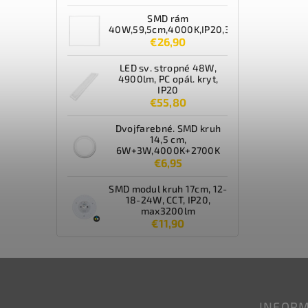
SMD rám
40W,59,5cm,4000K,IP20,3600lm,biely
€26,90
LED sv. stropné 48W,
4900lm, PC opál. kryt,
IP20
€55,80
Dvojfarebné. SMD kruh
14,5 cm,
6W+3W,4000K+2700K
€6,95
SMD modul kruh 17cm, 12-
18-24W, CCT, IP20,
max3200lm
€11,90
INFORM