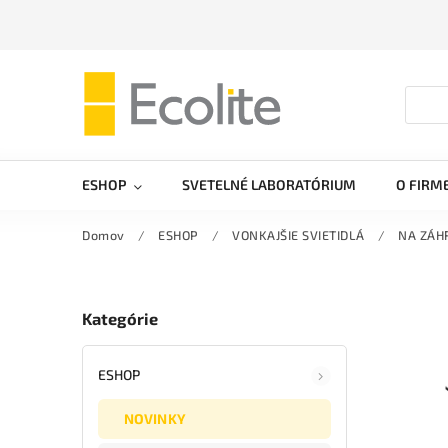
ESHOP
SVETELNÉ LABORATÓRIUM
O FIRM
Domov
/
ESHOP
/
VONKAJŠIE SVIETIDLÁ
/
NA ZÁH
Kategórie
ESHOP
NOVINKY