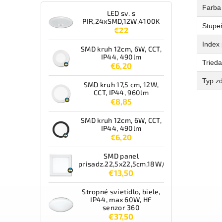
Farba
LED sv. s
PIR,24xSMD,12W,4100K
Stupeň
€22
Index 
SMD kruh 12cm, 6W, CCT,
IP44, 490lm
Tried
€6,20
Typ zd
SMD kruh 17,5 cm, 12W,
CCT, IP44, 960lm
€8,85
SMD kruh 12cm, 6W, CCT,
IP44, 490lm
€6,20
SMD panel
prisadz.22,5x22,5cm,18W,CCT,IP44,1550lm
€13,50
Stropné svietidlo, biele,
IP44, max 60W, HF
senzor 360
€37,50