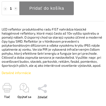
Pridať do košíka
LED reflektor produktového radu FIST nahrádza klasické
halogénové reflektory, ktoré majú často až 10x vyššiu spotrebu a
pomalý nábeh. O úsporný chod sa starajú vysoko účinné a moderné
čipy typu SMD. Reflektor je v hliníkovom prevedení s
polykarbonátovým difúzorom a vďaka vysokému krytiu IP65 nájde
uplatnenie aj vonku. Verzia PIR je vybavená infračerveným čidlom
pohybu, ktorý efektívne šetrí energiu a funguje len pri prechode.
Citlivosť a doba zopnutia senzora je nastaviteľná. Využitie: napr. pri
osvetľovaní budov, stavieb, parkovísk, reklám, fasád, pomienkov,
športových plôch, ale aj ako interiérové ​​osvetlenie výstavísk, apod.
Detailné informácie
Tlač
Opýtať sa
Zdieľať