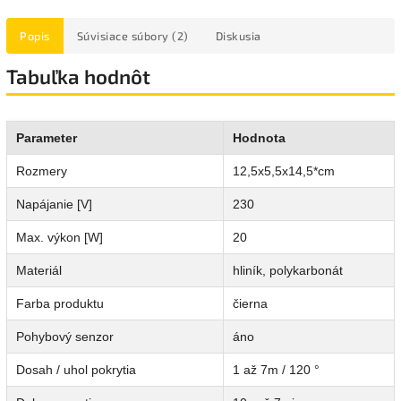
Popis
Súvisiace súbory (2)
Diskusia
Tabuľka hodnôt
Parameter
Hodnota
Rozmery
12,5x5,5x14,5*cm
Napájanie [V]
230
Max. výkon [W]
20
Materiál
hliník, polykarbonát
Farba produktu
čierna
Pohybový senzor
áno
Dosah / uhol pokrytia
1 až 7m / 120 °