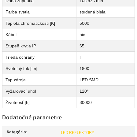
Doba zopnutia
10s až 7min
Farba svetla
studená biela
Teplota chromatickosti [K]
5000
Kábel
nie
Stupeň krytia IP
65
Trieda ochrany
I
Svetelný tok [lm]
1800
Typ zdroja
LED SMD
Vyžarovací uhol
120°
Životnosť [h]
30000
Dodatočné parametre
Kategória
:
LED REFLEKTORY