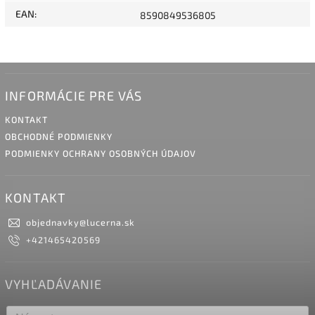
EAN
:
8590849536805
INFORMÁCIE PRE VÁS
KONTAKT
OBCHODNÉ PODMIENKY
PODMIENKY OCHRANY OSOBNÝCH ÚDAJOV
KONTAKT
objednavky
@
lucerna.sk
+421465420569
VYHĽADÁVANIE