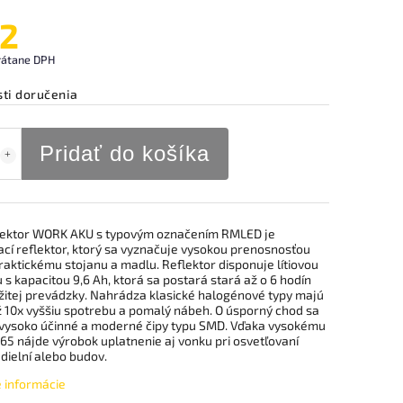
2
rátane DPH
ti doručenia
Pridať do košíka
lektor WORK AKU s typovým označením RMLED je
ací reflektor, ktorý sa vyznačuje vysokou prenosnosťou
aktickému stojanu a madlu. Reflektor disponuje lítiovou
 s kapacitou 9,6 Ah, ktorá sa postará stará až o 6 hodín
žitej prevádzky. Nahrádza klasické halogénové typy majú
ž 10x vyššiu spotrebu a pomalý nábeh. O úsporný chod sa
 vysoko účinné a moderné čipy typu SMD. Vďaka vysokému
P65 nájde výrobok uplatnenie aj vonku pri osvetľovaní
 dielní alebo budov.
é informácie