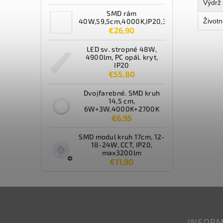
Výdrž 
SMD rám
Životn
40W,59,5cm,4000K,IP20,3600lm,biely
€26,90
LED sv. stropné 48W,
4900lm, PC opál. kryt,
IP20
€55,80
Dvojfarebné. SMD kruh
14,5 cm,
6W+3W,4000K+2700K
€6,95
SMD modul kruh 17cm, 12-
18-24W, CCT, IP20,
max3200lm
€11,90
INFORM