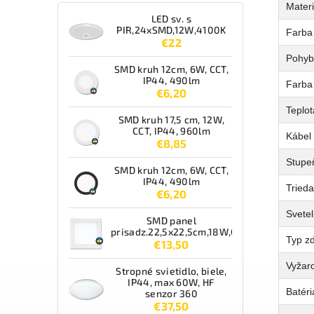
Materi
LED sv. s
PIR,24xSMD,12W,4100K
Farba
€22
Pohyb
SMD kruh 12cm, 6W, CCT,
IP44, 490lm
Farba 
€6,20
Teplot
SMD kruh 17,5 cm, 12W,
CCT, IP44, 960lm
Kábel
€8,85
Stupeň
SMD kruh 12cm, 6W, CCT,
IP44, 490lm
Tried
€6,20
Svetel
SMD panel
prisadz.22,5x22,5cm,18W,CCT,IP44,1550lm
Typ zd
€13,50
Vyžaro
Stropné svietidlo, biele,
IP44, max 60W, HF
Batéri
senzor 360
€37,50