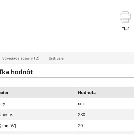
Tlač
Súvisiace súbory (2)
Diskusia
ľka hodnôt
eter
Hodnota
ery
cm
nie [V]
230
ýkon [W]
20