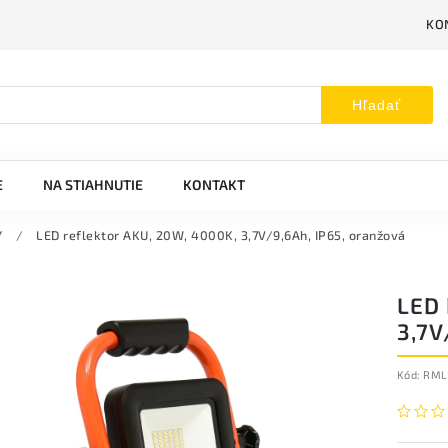
KO
Hľadať
E
NA STIAHNUTIE
KONTAKT
Y
/
LED reflektor AKU, 20W, 4000K, 3,7V/9,6Ah, IP65, oranžová
LED 
3,7V
Kód:
RML