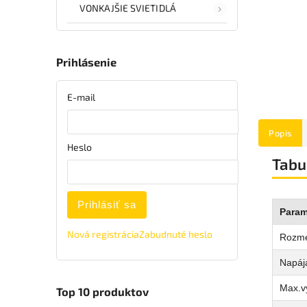
VONKAJŠIE SVIETIDLÁ
Prihlásenie
E-mail
Popis
Heslo
Tabu
Prihlásiť sa
Param
Nová registrácia
Zabudnuté heslo
Rozm
Napája
Max.v
Top 10 produktov