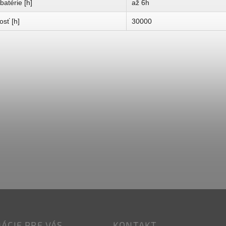
batérie [h]
až 6h
osť [h]
30000
ÁCIE PRE VÁS
KONTAKT