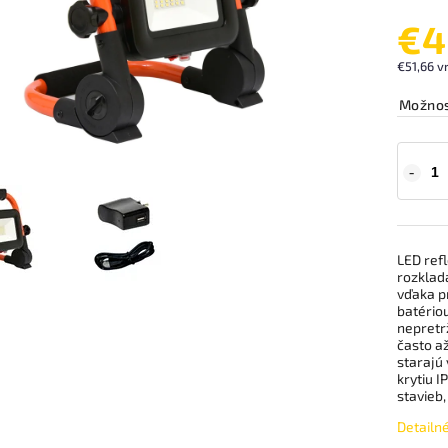
€4
€51,66 v
Možnos
LED ref
rozklad
vďaka pr
batériou
nepretr
často a
starajú
krytiu I
stavieb,
Detailn