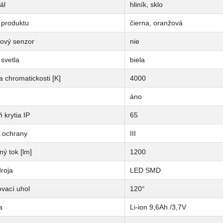
ál
hliník, sklo
 produktu
čierna, oranžová
ový senzor
nie
svetla
biela
a chromatickosti [K]
4000
áno
 krytia IP
65
a ochrany
III
ný tok [lm]
1200
roja
LED SMD
vací uhol
120°
a
Li-ion 9,6Ah /3,7V