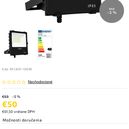
€53
–5 %
Kód:
RFLN01-100W
Neohodnotené
€53
–5 %
€50
€61,50 vrátane DPH
Možnosti doručenia