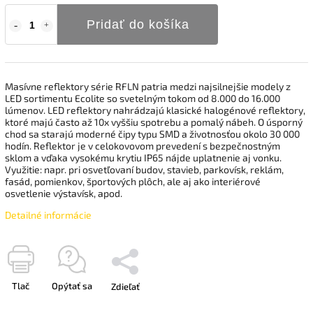
Pridať do košíka
Masívne reflektory série RFLN patria medzi najsilnejšie modely z
LED sortimentu Ecolite so svetelným tokom od 8.000 do 16.000
lúmenov. LED reflektory nahrádzajú klasické halogénové reflektory,
ktoré majú často až 10x vyššiu spotrebu a pomalý nábeh. O úsporný
chod sa starajú moderné čipy typu SMD a životnosťou okolo 30 000
hodín. Reflektor je v celokovovom prevedení s bezpečnostným
sklom a vďaka vysokému krytiu IP65 nájde uplatnenie aj vonku.
Využitie: napr. pri osvetľovaní budov, stavieb, parkovísk, reklám,
fasád, pomienkov, športových plôch, ale aj ako interiérové ​​
osvetlenie výstavísk, apod.
Detailné informácie
Tlač
Opýtať sa
Zdieľať