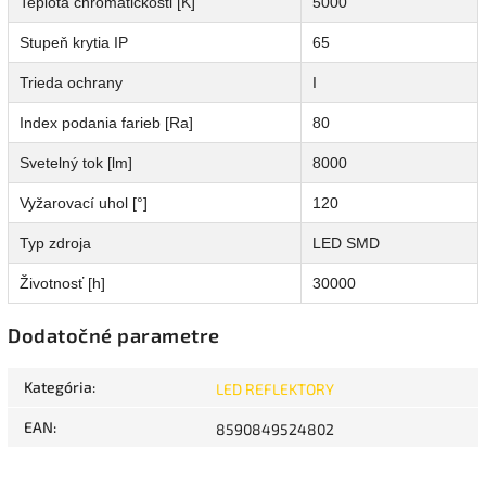
Teplota chromatickosti [K]
5000
Stupeň krytia IP
65
Trieda ochrany
I
Index podania farieb [Ra]
80
Svetelný tok [lm]
8000
Vyžarovací uhol [°]
120
Typ zdroja
LED SMD
Životnosť [h]
30000
Dodatočné parametre
Kategória
:
LED REFLEKTORY
EAN
:
8590849524802