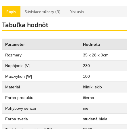
Popis
Súvisiace súbory (3)
Diskusia
Tabuľka hodnôt
Parameter
Hodnota
Rozmery
35 x 28 x 9cm
Napájanie [V]
230
Max.výkon [W]
100
Materiál
hliník, sklo
Farba produktu
čierna
Pohybový senzor
nie
Farba svetla
studená biela