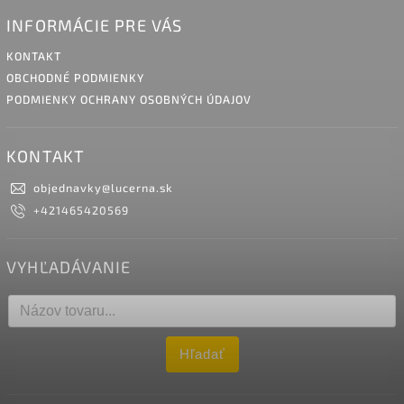
INFORMÁCIE PRE VÁS
KONTAKT
OBCHODNÉ PODMIENKY
PODMIENKY OCHRANY OSOBNÝCH ÚDAJOV
KONTAKT
objednavky
@
lucerna.sk
+421465420569
VYHĽADÁVANIE
Hľadať