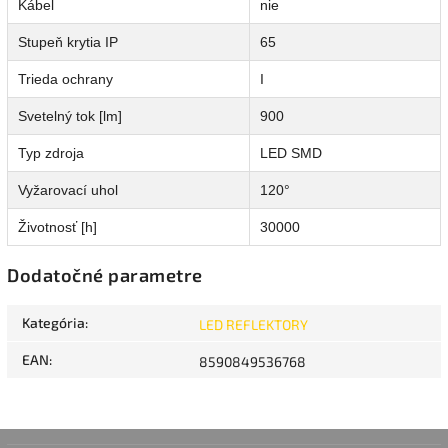
Kábel
nie
Stupeň krytia IP
65
Trieda ochrany
I
Svetelný tok [lm]
900
Typ zdroja
LED SMD
Vyžarovací uhol
120°
Životnosť [h]
30000
Dodatočné parametre
Kategória
:
LED REFLEKTORY
EAN
:
8590849536768