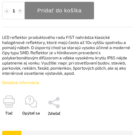
Pridať do košíka
LED reflektor produktového radu FIST nahrádza klasické
halogénové reflektory, ktoré majú často až 10x vyššiu spotrebu a
pomalý nábeh. O úsporný chod sa starajú vysoko účinné a moderné
čipy typu SMD. Reflektor je v hliníkovom prevedení s
polykarbonátovým difúzorom a vďaka vysokému krytiu IP65 nájde
uplatnenie aj vonku. Využitie: napr. pri osvetľovaní budov, stavieb,
parkovísk, reklám, fasád, pomienkov, športových plôch, ale aj ako
interiérové ​​osvetlenie výstavísk, apod.
Detailné informácie
Tlač
Opýtať sa
Zdieľať