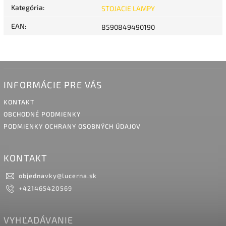
Kategória
:
STOJACIE LAMPY
EAN
:
8590849490190
INFORMÁCIE PRE VÁS
KONTAKT
OBCHODNÉ PODMIENKY
PODMIENKY OCHRANY OSOBNÝCH ÚDAJOV
KONTAKT
objednavky
@
lucerna.sk
+421465420569
VYHĽADÁVANIE