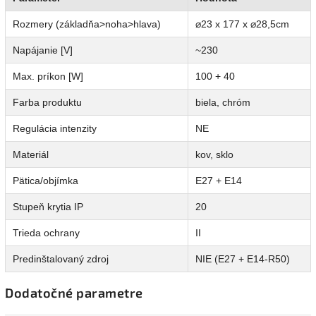
Rozmery (základňa>noha>hlava)
⌀23 x 177 x ⌀28,5cm
Napájanie [V]
~230
Max. príkon [W]
100 + 40
Farba produktu
biela, chróm
Regulácia intenzity
NE
Materiál
kov, sklo
Pätica/objímka
E27 + E14
Stupeň krytia IP
20
Trieda ochrany
II
Predinštalovaný zdroj
NIE (E27 + E14-R50)
Dodatočné parametre