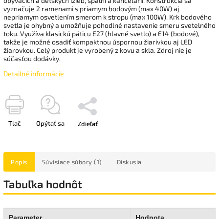
obývacích a detských izieb, spální a kancelárií. Konštrukcia sa
vyznačuje 2 ramenami s priamym bodovým (max 40W) aj
nepriamym osvetlením smerom k stropu (max 100W). Krk bodového
svetla je ohybný a umožňuje pohodlné nastavenie smeru svetelného
toku. Využíva klasickú päticu E27 (hlavné svetlo) a E14 (bodové),
takže je možné osadiť kompaktnou úspornou žiarivkou aj LED
žiarovkou. Celý produkt je vyrobený z kovu a skla. Zdroj nie je
súčasťou dodávky.
Detailné informácie
Tlač
Opýtať sa
Zdieľať
Popis
Súvisiace súbory (1)
Diskusia
Tabuľka hodnôt
Parameter
Hodnota