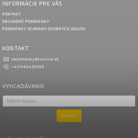
INFORMÁCIE PRE VÁS
KONTAKT
OBCHODNÉ PODMIENKY
PODMIENKY OCHRANY OSOBNÝCH ÚDAJOV
KONTAKT
objednavky
@
lucerna.sk
+421465420569
VYHĽADÁVANIE
Hľadať