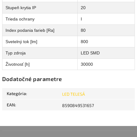
Stupeň krytia IP
20
Trieda ochrany
I
Index podania farieb [Ra]
80
Svetelný tok [lm]
800
Typ zdroja
LED SMD
Životnosť [h]
30000
Dodatočné parametre
Kategória
:
LED TELESÁ
EAN
:
8590849531657