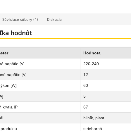
Súvisiace súbory (1)
Diskusia
ľka hodnôt
eter
Hodnota
é napätie [V]
220-240
né napätie [V]
12
výkon [W]
60
A]
5
 krytia IP
67
ál
hliník, plast
 produktu
strieborná