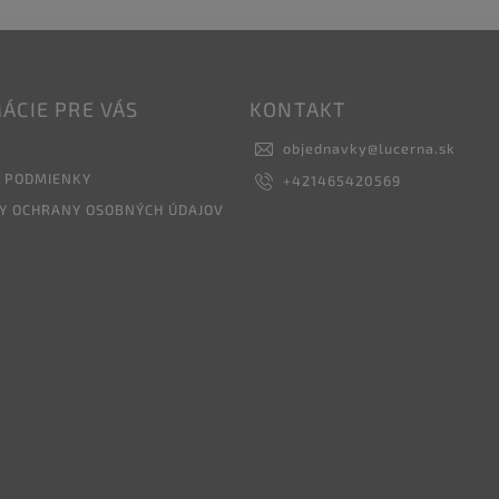
ÁCIE PRE VÁS
KONTAKT
objednavky
@
lucerna.sk
 PODMIENKY
+421465420569
Y OCHRANY OSOBNÝCH ÚDAJOV