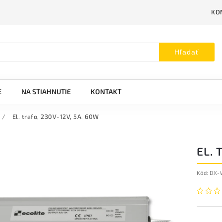
KO
Hľadať
E
NA STIAHNUTIE
KONTAKT
/
El. trafo, 230V-12V, 5A, 60W
EL. 
Kód:
DX-