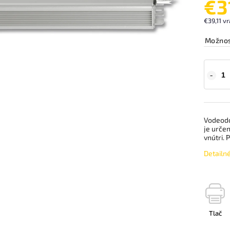
€3
€39,11 v
Možnos
Vodeodo
je urče
vnútri.
Detailn
Tlač