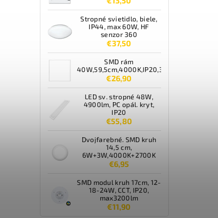
€13,50
Stropné svietidlo, biele,
IP44, max 60W, HF
senzor 360
€37,50
SMD rám
40W,59,5cm,4000K,IP20,3600lm,biely
€26,90
LED sv. stropné 48W,
4900lm, PC opál. kryt,
IP20
€55,80
Dvojfarebné. SMD kruh
14,5 cm,
6W+3W,4000K+2700K
€6,95
SMD modul kruh 17cm, 12-
18-24W, CCT, IP20,
max3200lm
€11,90