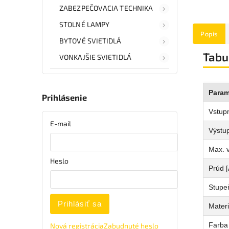
ZABEZPEČOVACIA TECHNIKA
STOLNÉ LAMPY
Popis
BYTOVÉ SVIETIDLÁ
Tabu
VONKAJŠIE SVIETIDLÁ
Param
Prihlásenie
Vstupn
E-mail
Výstup
Max. 
Heslo
Prúd [
Stupeň
Prihlásiť sa
Materi
Farba
Nová registrácia
Zabudnuté heslo