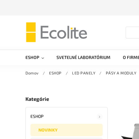
ESHOP
SVETELNÉ LABORATÓRIUM
O FIRM
Domov
/
ESHOP
/
LED PANELY
/
PÁSY A MODULY
Kategórie
ESHOP
NOVINKY