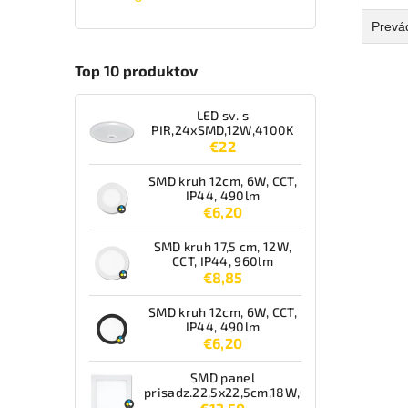
Prevá
Top 10 produktov
LED sv. s
PIR,24xSMD,12W,4100K
€22
SMD kruh 12cm, 6W, CCT,
IP44, 490lm
€6,20
SMD kruh 17,5 cm, 12W,
CCT, IP44, 960lm
€8,85
SMD kruh 12cm, 6W, CCT,
IP44, 490lm
€6,20
SMD panel
prisadz.22,5x22,5cm,18W,CCT,IP44,1550lm