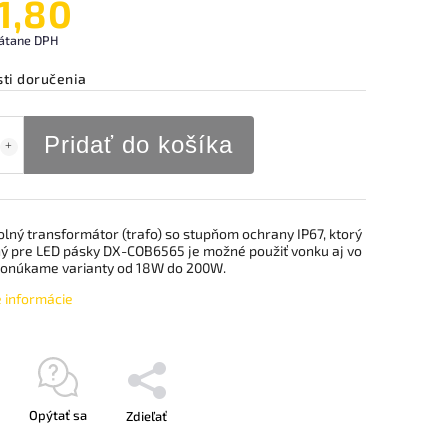
1,80
rátane DPH
ti doručenia
Pridať do košíka
lný transformátor (trafo) so stupňom ochrany IP67, ktorý
ný pre LED pásky DX-COB6565 je možné použiť vonku aj vo
 Ponúkame varianty od 18W do 200W.
é informácie
Opýtať sa
Zdieľať