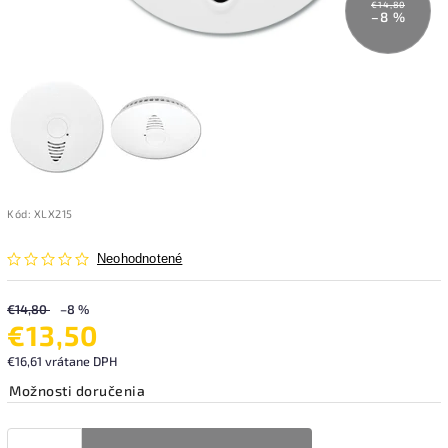
€14,80
–8 %
Kód:
XLX215
Neohodnotené
€14,80
–8 %
€13,50
€16,61 vrátane DPH
Možnosti doručenia