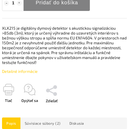
Pridať do košíka
XLX215 je digitálny dymový detektor s akustickou signalizáciou
>85db (3m), ktorý je určený výhradne do uzavretých interiérov s
bežnou výškou stropu a spĺňa normu EU EN14604. V priestoroch nad
150m2 je z nevyhnutné použiť ďalšiu jednotku. Pre maximálnu
bezpečnosť odporúčame umiestniť detektor do každej miestnosti,
ktorá je určená na spánok. Pre správnu inštaláciu a funkčné
umiestnenie dbajte pokynov v užívateľskom manuáli a pravidelne
testujte funkčnosť!
Detailné informácie
Tlač
Opýtať sa
Zdieľať
Popis
Súvisiace súbory (2)
Diskusia