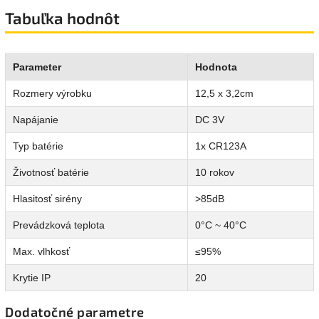
Tabuľka hodnôt
Parameter
Hodnota
Rozmery výrobku
12,5 x 3,2cm
Napájanie
DC 3V
Typ batérie
1x CR123A
Životnosť batérie
10 rokov
Hlasitosť sirény
>85dB
Prevádzková teplota
0°C ~ 40°C
Max. vlhkosť
≤95%
Krytie IP
20
Dodatočné parametre