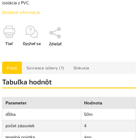
izolácia z PVC.
Detailné informácie
Tlač
Opýtať sa
Zdieľať
Popis
Súvisiace súbory (1)
Diskusia
Tabuľka hodnôt
Parameter
Hodnota
dĺžka
50m
počet zásuviek
4
tepelná poistka
áno