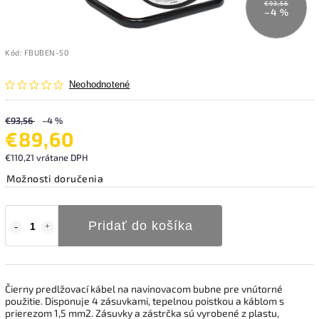
€93,56
–4 %
Kód:
FBUBEN-50
Neohodnotené
€93,56
–4 %
€89,60
€110,21 vrátane DPH
Možnosti doručenia
Pridať do košíka
Čierny predlžovací kábel na navinovacom bubne pre vnútorné
použitie. Disponuje 4 zásuvkami, tepelnou poistkou a káblom s
prierezom 1,5 mm2. Zásuvky a zástrčka sú vyrobené z plastu,