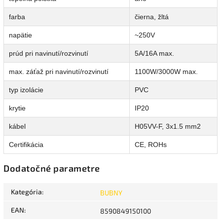
farba
čierna, žltá
napätie
~250V
prúd pri navinutí/rozvinutí
5A/16A max.
max. záťaž pri navinutí/rozvinutí
1100W/3000W max.
typ izolácie
PVC
krytie
IP20
kábel
H05VV-F, 3x1.5 mm2
Certifikácia
CE, ROHs
Dodatočné parametre
Kategória
:
BUBNY
EAN
:
8590849150100