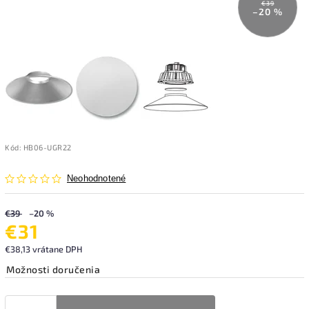
€39
–20 %
Kód:
HB06-UGR22
Neohodnotené
€39
–20 %
€31
€38,13 vrátane DPH
Možnosti doručenia