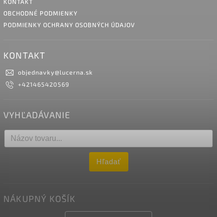
KONTAKT
OBCHODNÉ PODMIENKY
PODMIENKY OCHRANY OSOBNÝCH ÚDAJOV
KONTAKT
objednavky
@
lucerna.sk
+421465420569
VYHĽADÁVANIE
Hľadať
NÁKUPNÝ KOŠÍK