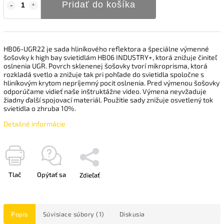
Pridať do košíka
HB06-UGR22 je sada hliníkového reflektora a špeciálne výmenné
šošovky k high bay svietidlám HB06 INDUSTRY+, ktorá znižuje činiteľ
oslnenia UGR. Povrch sklenenej šošovky tvorí mikroprisma, ktorá
rozkladá svetlo a znižuje tak pri pohľade do svietidla spoločne s
hliníkovým krytom nepríjemný pocit oslnenia. Pred výmenou šošovky
odporúčame vidieť naše inštruktážne video. Výmena neyvžaduje
žiadny ďalší spojovací materiál. Použitie sady znižuje osvetlený tok
svietidla o zhruba 10%.
Detailné informácie
Tlač
Opýtať sa
Zdieľať
Popis
Súvisiace súbory (1)
Diskusia