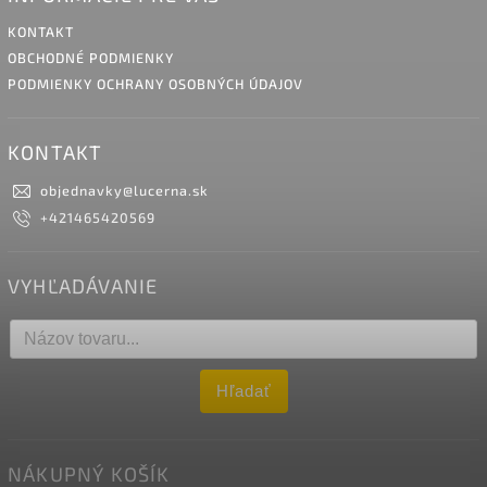
KONTAKT
OBCHODNÉ PODMIENKY
PODMIENKY OCHRANY OSOBNÝCH ÚDAJOV
KONTAKT
objednavky
@
lucerna.sk
+421465420569
VYHĽADÁVANIE
Hľadať
NÁKUPNÝ KOŠÍK