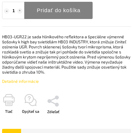
Pridať do košíka
HB03-UGR22 je sada hliníkového reflektora a špeciálne výmenné
šošovky k high bay svietidlám HB03 INDUSTRY, ktorá znižuje činiteľ
oslnenia UGR. Povrch sklenenej šošovky tvorí mikroprisma, ktorá
rozkladá svetlo a znižuje tak pri pohľade do svietidla spoločne s
hliníkovým krytom nepríjemný pocit oslnenia. Pred výmenou šošovky
odporúčame vidieť naše inštruktážne video. Výmena neyvžaduje
žiadny ďalší spojovací materiál. Použitie sady znižuje osvetlený tok
svietidla o zhruba 10%.
Detailné informácie
Tlač
Opýtať sa
Zdieľať