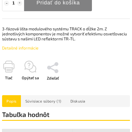
Pridať do košíka
3-fázová lišta modulového systému TRACK o dĺžke 2m. Z
jednotlivých komponentov je možné vytvoriť efektívnu osvetľovaciu
sústavu s našimi LED reflektormi TR-TL.
Detailné informácie
Tlač
Opýtať sa
Zdieľať
Popis
Súvisiace súbory (1)
Diskusia
Tabuľka hodnôt