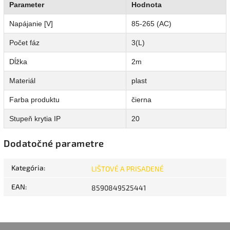
Parameter
Hodnota
Napájanie [V]
85-265 (AC)
Počet fáz
3(L)
Dĺžka
2m
Materiál
plast
Farba produktu
čierna
Stupeň krytia IP
20
Dodatočné parametre
Kategória
:
LIŠTOVÉ A PRISADENÉ
EAN
:
8590849525441