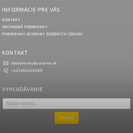
INFORMÁCIE PRE VÁS
KONTAKT
OBCHODNÉ PODMIENKY
PODMIENKY OCHRANY OSOBNÝCH ÚDAJOV
KONTAKT
objednavky
@
lucerna.sk
+421465420569
VYHĽADÁVANIE
Hľadať