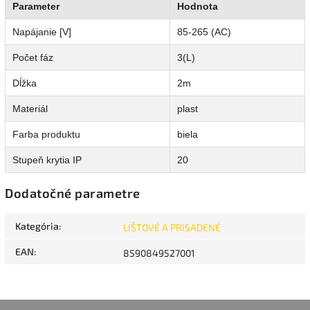
Parameter
Hodnota
Napájanie [V]
85-265 (AC)
Počet fáz
3(L)
Dĺžka
2m
Materiál
plast
Farba produktu
biela
Stupeň krytia IP
20
Dodatočné parametre
Kategória
:
LIŠTOVÉ A PRISADENÉ
EAN
:
8590849527001