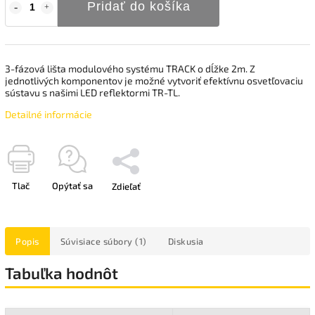
Pridať do košíka
3-fázová lišta modulového systému TRACK o dĺžke 2m. Z
jednotlivých komponentov je možné vytvoriť efektívnu osvetľovaciu
sústavu s našimi LED reflektormi TR-TL.
Detailné informácie
Tlač
Opýtať sa
Zdieľať
Popis
Súvisiace súbory (1)
Diskusia
Tabuľka hodnôt