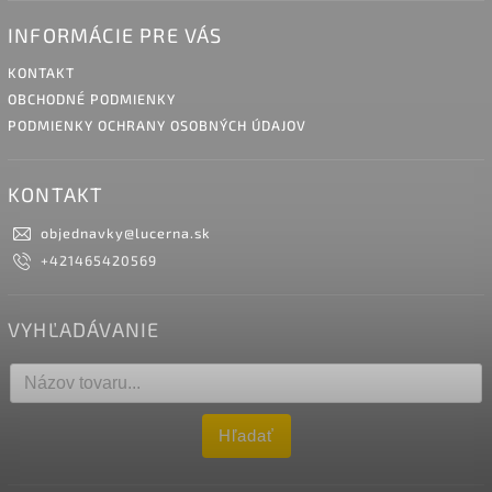
INFORMÁCIE PRE VÁS
KONTAKT
OBCHODNÉ PODMIENKY
PODMIENKY OCHRANY OSOBNÝCH ÚDAJOV
KONTAKT
objednavky
@
lucerna.sk
+421465420569
VYHĽADÁVANIE
Hľadať