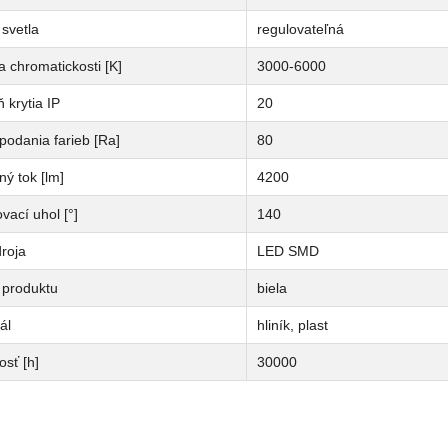
svetla
regulovateľná
a chromatickosti [K]
3000-6000
 krytia IP
20
podania farieb [Ra]
80
ný tok [lm]
4200
vací uhol [°]
140
roja
LED SMD
 produktu
biela
ál
hliník, plast
osť [h]
30000