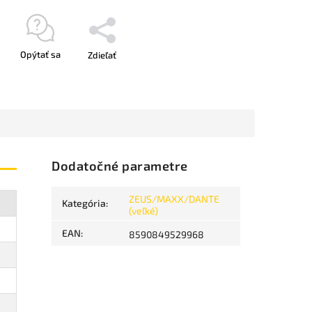
Opýtať sa
Zdieľať
Dodatočné parametre
ZEUS/MAXX/DANTE
Kategória
:
(veľké)
EAN
:
8590849529968