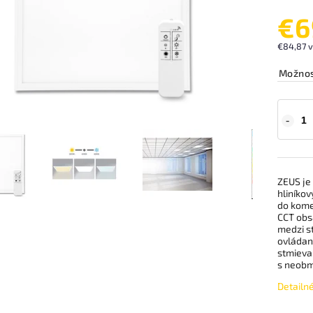
€6
€84,87 
Možnos
ZEUS je
hliníko
do kome
CCT obs
medzi s
ovládan
stmieva
s neobm
Detailn