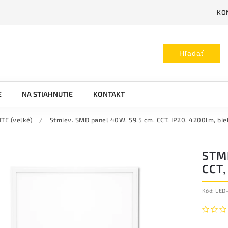
KO
Hľadať
E
NA STIAHNUTIE
KONTAKT
E (veľké)
/
Stmiev. SMD panel 40W, 59,5 cm, CCT, IP20, 4200lm, bie
STMI
CCT,
Kód:
LED