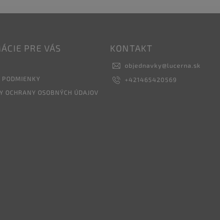
ÁCIE PRE VÁS
KONTAKT
objednavky
@
lucerna.sk
 PODMIENKY
+421465420569
Y OCHRANY OSOBNÝCH ÚDAJOV