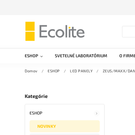
ESHOP
SVETELNÉ LABORATÓRIUM
O FIRM
Domov
/
ESHOP
/
LED PANELY
/
ZEUS/MAXX/DANT
Kategórie
ESHOP
NOVINKY