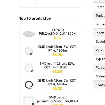
Farba 
Teplot
Top 10 produktov
Stupeň
LED sv. s
Index 
PIR,24xSMD,12W,4100K
€22
Svetel
SMD kruh 12cm, 6W, CCT,
Vyžaro
IP44, 490lm
€6,20
Typ zd
SMD kruh 17,5 cm, 12W,
CCT, IP44, 960lm
Farba
€8,85
Materi
SMD kruh 12cm, 6W, CCT,
IP44, 490lm
Životn
€6,20
SMD panel
prisadz.22,5x22,5cm,18W,CCT,IP44,1550lm