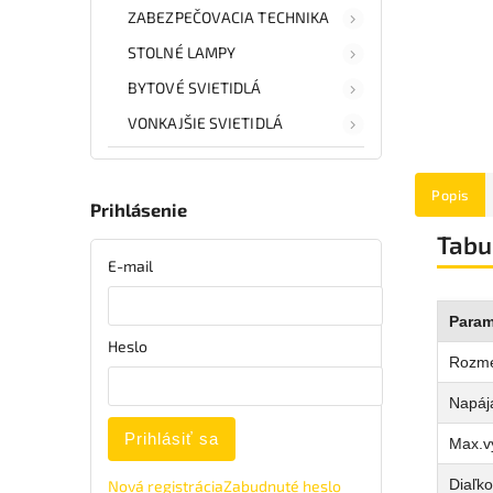
ZABEZPEČOVACIA TECHNIKA
STOLNÉ LAMPY
BYTOVÉ SVIETIDLÁ
VONKAJŠIE SVIETIDLÁ
Popis
Prihlásenie
Tabu
E-mail
Param
Heslo
Rozm
Napája
Prihlásiť sa
Max.v
Diaľko
Nová registrácia
Zabudnuté heslo