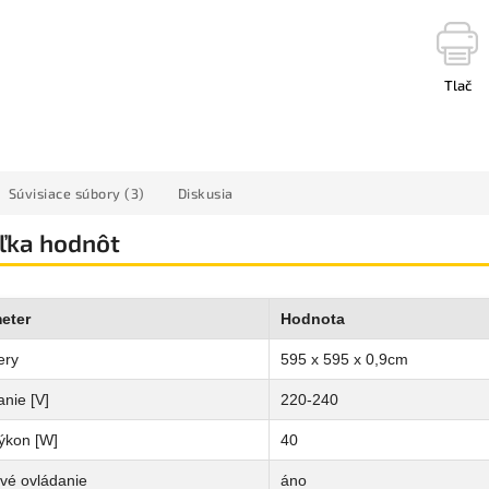
Tlač
Súvisiace súbory (3)
Diskusia
ľka hodnôt
eter
Hodnota
ery
595 x 595 x 0,9cm
nie [V]
220-240
ýkon [W]
40
vé ovládanie
áno