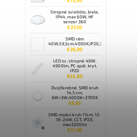
€13,50
Stropné svietidlo, biele,
IP44, max 60W, HF
senzor 360
€37,50
SMD rám
40W,59,5cm,4000K,IP20,3600lm,biely
€26,90
LED sv. stropné 48W,
4900lm, PC opál. kryt,
IP20
€55,80
Dvojfarebné. SMD kruh
14,5 cm,
6W+3W,4000K+2700K
€6,95
SMD modul kruh 17cm, 12-
18-24W, CCT, IP20,
max3200lm
€11,90