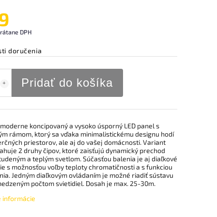
9
vrátane DPH
ti doručenia
Pridať do košíka
 moderne koncipovaný a vysoko úsporný LED panel s
vým rámom, ktorý sa vďaka minimalistickému designu hodí
rčných priestorov, ale aj do vašej domácnosti. Variant
ahuje 2 druhy čipov, ktoré zaisťujú dynamický prechod
tudeným a teplým svetlom. Súčasťou balenia je aj diaľkové
ie s možnosťou voľby teploty chromatičnosti a s funkciou
nia. Jedným diaľkovým ovládaním je možné riadiť sústavu
edzeným počtom svietidiel. Dosah je max. 25-30m.
é informácie