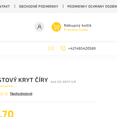
NTAKT
OBCHODNÉ PODMIENKY
PODMIENKY OCHRANY OSOBN
Nákupný košík
Prázdny košík
+421465420569
STOVÝ KRYT ČÍRY
Kód:
DX-KRYT/CIR
Neohodnotené
,70