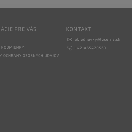
ÁCIE PRE VÁS
KONTAKT
objednavky
@
lucerna.sk
 PODMIENKY
+421465420569
Y OCHRANY OSOBNÝCH ÚDAJOV