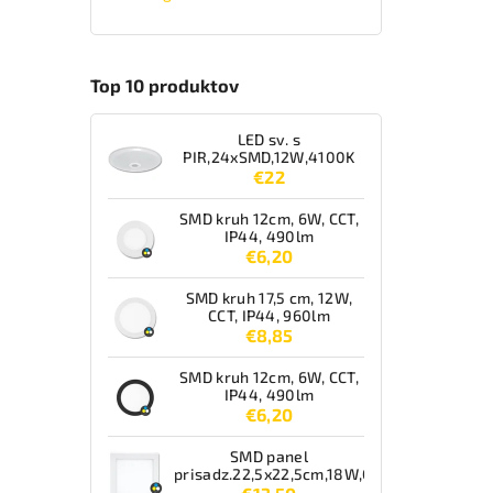
Top 10 produktov
LED sv. s
PIR,24xSMD,12W,4100K
€22
SMD kruh 12cm, 6W, CCT,
IP44, 490lm
€6,20
SMD kruh 17,5 cm, 12W,
CCT, IP44, 960lm
€8,85
SMD kruh 12cm, 6W, CCT,
IP44, 490lm
€6,20
SMD panel
prisadz.22,5x22,5cm,18W,CCT,IP44,1550lm