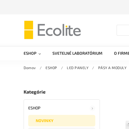
ESHOP
SVETELNÉ LABORATÓRIUM
O FIRM
Domov
/
ESHOP
/
LED PANELY
/
PÁSY A MODULY
Kategórie
ESHOP
NOVINKY