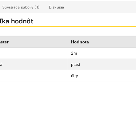
Súvisiace súbory (1)
Diskusia
ľka hodnôt
eter
Hodnota
2m
ál
plast
číry