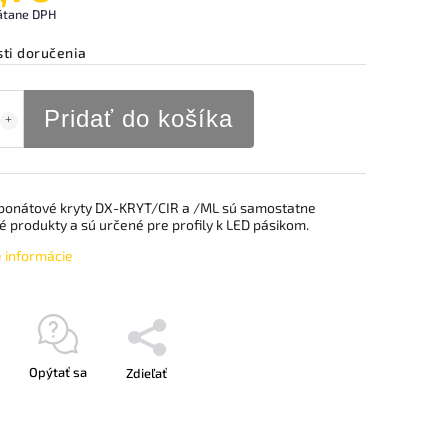
átane DPH
ti doručenia
Pridať do košíka
bonátové kryty DX-KRYT/CIR a /ML sú samostatne
 produkty a sú určené pre profily k LED pásikom.
é informácie
Opýtať sa
Zdieľať