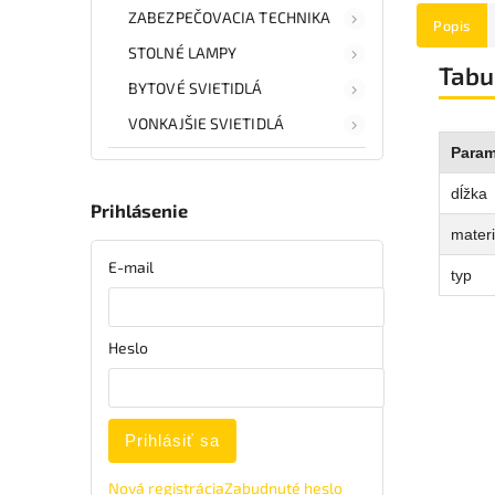
ZABEZPEČOVACIA TECHNIKA
Popis
STOLNÉ LAMPY
Tabu
BYTOVÉ SVIETIDLÁ
VONKAJŠIE SVIETIDLÁ
Param
dĺžka
Prihlásenie
materi
E-mail
typ
Heslo
Prihlásiť sa
Nová registrácia
Zabudnuté heslo