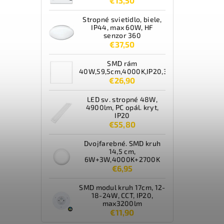
€13,50
Stropné svietidlo, biele,
IP44, max 60W, HF
senzor 360
€37,50
SMD rám
40W,59,5cm,4000K,IP20,3600lm,biely
€26,90
LED sv. stropné 48W,
4900lm, PC opál. kryt,
IP20
€55,80
Dvojfarebné. SMD kruh
14,5 cm,
6W+3W,4000K+2700K
€6,95
SMD modul kruh 17cm, 12-
18-24W, CCT, IP20,
max3200lm
€11,90