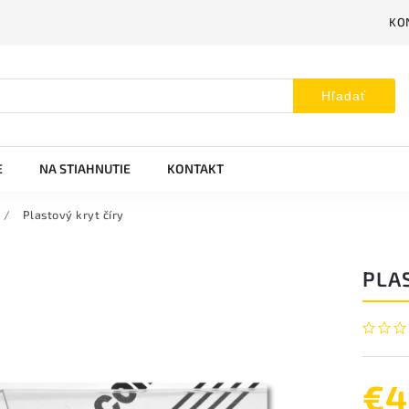
KO
Hľadať
E
NA STIAHNUTIE
KONTAKT
/
Plastový kryt číry
PLA
€4