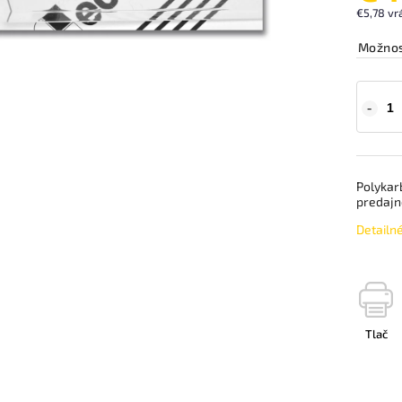
€5,78 vr
Možnos
Polykar
predajné
Detailn
Tlač