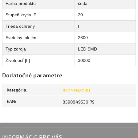
Farba produktu
šedá
Stupeň krytia IP
20
Trieda ochrany
I
Svetelný tok [lm]
2600
Typ zdroja
LED SMD
Životnosť [h]
30000
Dodatočné parametre
Kategória
:
BEZ SENZORU
EAN
:
8590849530179
INFORMÁCIE PRE VÁS