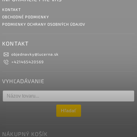
KONTAKT
OBCHODNÉ PODMIENKY
PODMIENKY OCHRANY OSOBNÝCH ÚDAJOV
KONTAKT
objednavky
@
lucerna.sk
+421465420569
VYHĽADÁVANIE
Hľadať
NÁKUPNÝ KOŠÍK