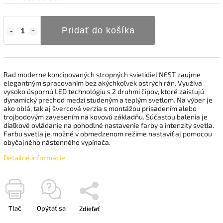
Pridať do košíka
Rad moderne koncipovaných stropných svietidiel NEST zaujme
elegantným spracovaním bez akýchkoľvek ostrých rán. Využíva
vysoko úspornú LED technológiu s 2 druhmi čipov, ktoré zaisťujú
dynamický prechod medzi studeným a teplým svetlom. Na výber je
ako oblá, tak aj švercová verzia s montážou prisadením alebo
trojbodovým zavesením na kovovú základňu. Súčasťou balenia je
diaľkové ovládanie na pohodlné nastavenie farby a intenzity svetla.
Farbu svetla je možné v obmedzenom režime nastaviť aj pomocou
obyčajného nástenného vypínača.
Detailné informácie
Tlač
Opýtať sa
Zdieľať