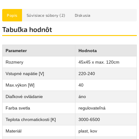
Popis
Súvisiace súbory (2)
Diskusia
Tabuľka hodnôt
Parameter
Hodnota
Rozmery
45x45 x max. 120cm
Vstupné napätie [V]
220-240
Max.výkon [W]
40
Diaľkové ovládanie
áno
Farba svetla
regulovateľná
Teplota chromatickosti [K]
3000-6500
Materiál
plast, kov