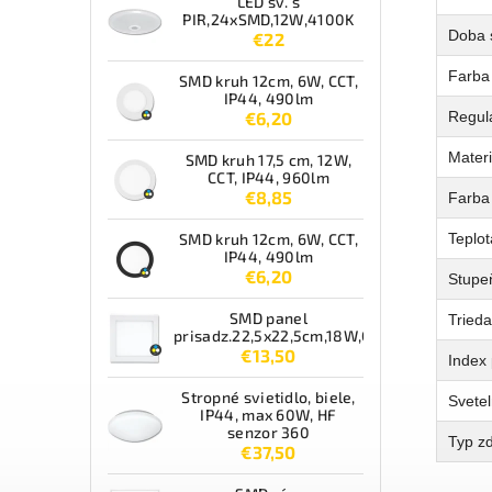
LED sv. s
PIR,24xSMD,12W,4100K
Doba 
€22
Farba
SMD kruh 12cm, 6W, CCT,
IP44, 490lm
Regulá
€6,20
Materi
SMD kruh 17,5 cm, 12W,
CCT, IP44, 960lm
€8,85
Farba 
Teplot
SMD kruh 12cm, 6W, CCT,
IP44, 490lm
€6,20
Stupeň
SMD panel
Tried
prisadz.22,5x22,5cm,18W,CCT,IP44,1550lm
€13,50
Index 
Stropné svietidlo, biele,
Svetel
IP44, max 60W, HF
senzor 360
Typ zd
€37,50