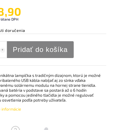
8,90
rátane DPH
ti doručenia
Pridať do košíka
unikátna lampička s tradičným dizajnom, ktorú je možné
ribaleného USB kábla nabíjať aj zo slnka vďaka
vanému solárnemu modulu na hornej strane tienidla.
aná batéria v podstave sa postará až o 6 hodín
ky a pomocou jediného tlačidla je možné regulovať
u osvetlenia podľa potreby užívateľa.
é informácie