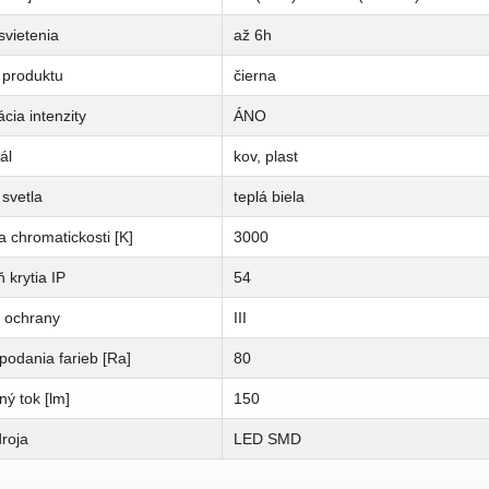
svietenia
až 6h
 produktu
čierna
cia intenzity
ÁNO
ál
kov, plast
svetla
teplá biela
a chromatickosti [K]
3000
 krytia IP
54
a ochrany
III
podania farieb [Ra]
80
ný tok [lm]
150
roja
LED SMD