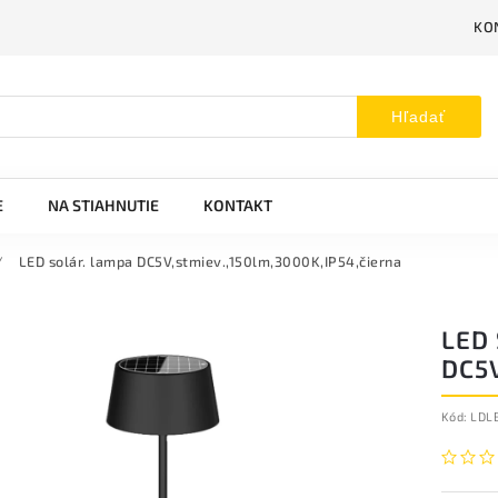
KO
Hľadať
E
NA STIAHNUTIE
KONTAKT
/
LED solár. lampa DC5V,stmiev.,150lm,3000K,IP54,čierna
LED
DC5V
Kód:
LDL