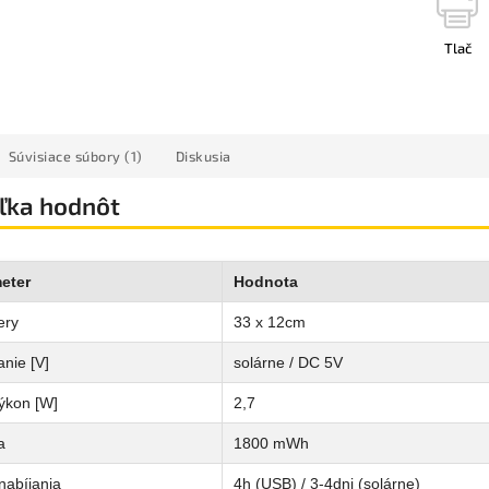
Tlač
Súvisiace súbory (1)
Diskusia
ľka hodnôt
eter
Hodnota
ery
33 x 12cm
nie [V]
solárne / DC 5V
ýkon [W]
2,7
a
1800 mWh
nabíjania
4h (USB) / 3-4dni (solárne)