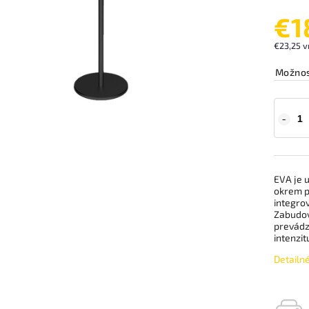
€1
€23,25 v
Možnos
EVA je 
okrem p
integro
Zabudov
prevádz
intenzit
Detailn