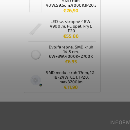
SMD rám
40W,59,5cm,4000K,IP20,3600lm,biely
€26,90
LED sv. stropné 48W,
4900lm, PC opál. kryt,
IP20
€55,80
Dvojfarebné. SMD kruh
14,5 cm,
6W+3W,4000K+2700K
€6,95
SMD modul kruh 17cm, 12-
18-24W, CCT, IP20,
max3200lm
€11,90
INFORM