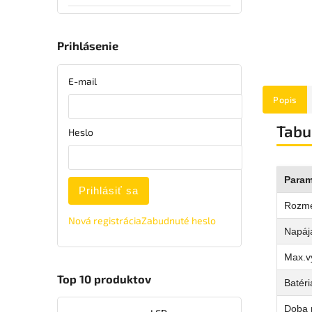
Prihlásenie
E-mail
Popis
Tabu
Heslo
Param
Prihlásiť sa
Rozm
Nová registrácia
Zabudnuté heslo
Napája
Max.v
Top 10 produktov
Batéri
Doba 