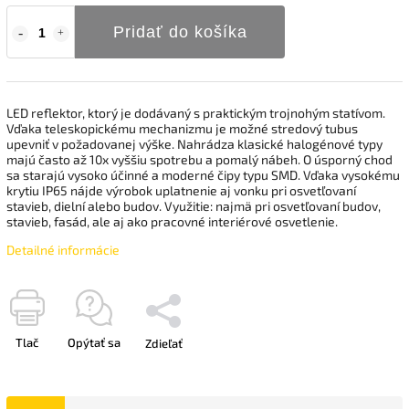
Pridať do košíka
LED reflektor, ktorý je dodávaný s praktickým trojnohým statívom.
Vďaka teleskopickému mechanizmu je možné stredový tubus
upevniť v požadovanej výške. Nahrádza klasické halogénové typy
majú často až 10x vyššiu spotrebu a pomalý nábeh. O úsporný chod
sa starajú vysoko účinné a moderné čipy typu SMD. Vďaka vysokému
krytiu IP65 nájde výrobok uplatnenie aj vonku pri osvetľovaní
stavieb, dielní alebo budov. Využitie: najmä pri osvetľovaní budov,
stavieb, fasád, ale aj ako pracovné interiérové ​​osvetlenie.
Detailné informácie
Tlač
Opýtať sa
Zdieľať