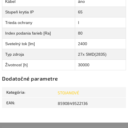
Kábel
áno
Stupeň krytia IP
65
Trieda ochrany
I
Index podania farieb [Ra]
80
Svetelný tok [lm]
2400
Typ zdroja
27x SMD(2835)
Životnosť [h]
30000
Dodatočné parametre
Kategória
:
STOJANOVÉ
EAN
:
8590849522136