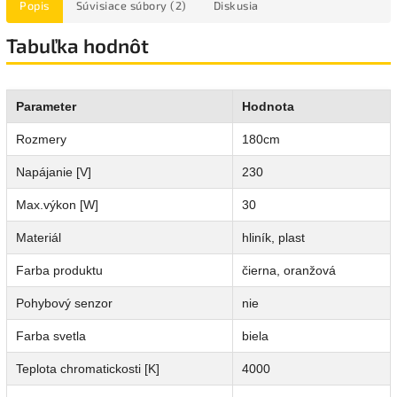
Popis
Súvisiace súbory (2)
Diskusia
Tabuľka hodnôt
Parameter
Hodnota
Rozmery
180cm
Napájanie [V]
230
Max.výkon [W]
30
Materiál
hliník, plast
Farba produktu
čierna, oranžová
Pohybový senzor
nie
Farba svetla
biela
Teplota chromatickosti [K]
4000