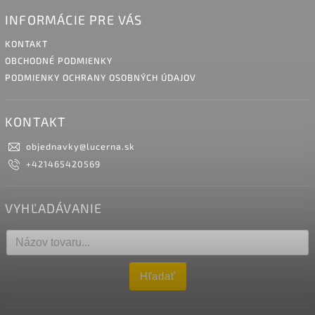
INFORMÁCIE PRE VÁS
KONTAKT
OBCHODNÉ PODMIENKY
PODMIENKY OCHRANY OSOBNÝCH ÚDAJOV
KONTAKT
objednavky
@
lucerna.sk
+421465420569
VYHĽADÁVANIE
Hľadať