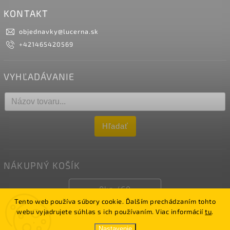
KONTAKT
objednavky
@
lucerna.sk
+421465420569
VYHĽADÁVANIE
Hľadať
NÁKUPNÝ KOŠÍK
0
ks /
€0
Tento web používa súbory cookie. Ďalším prechádzaním tohto
webu vyjadrujete súhlas s ich používaním. Viac informácií
tu
.
Copyright 2026
LUCERNA
. Všetky práva vyhradené.
Nastavenie