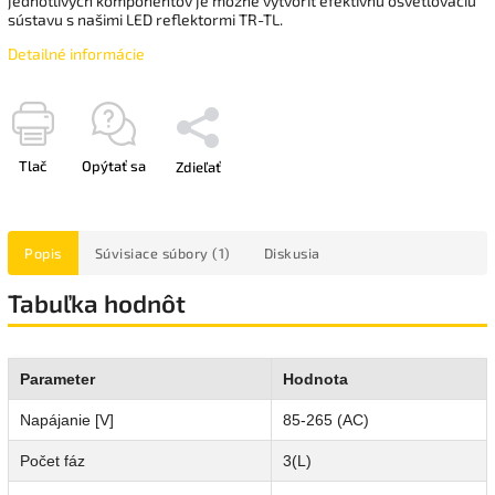
jednotlivých komponentov je možné vytvoriť efektívnu osvetľovaciu
sústavu s našimi LED reflektormi TR-TL.
Detailné informácie
Tlač
Opýtať sa
Zdieľať
Popis
Súvisiace súbory (1)
Diskusia
Tabuľka hodnôt
Parameter
Hodnota
Napájanie [V]
85-265 (AC)
Počet fáz
3(L)