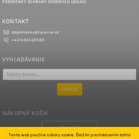
PODMIENKY OCHRANY OSOBNÝCH ÚDAJOV
KONTAKT
objednavky
@
lucerna.sk
+421465420569
VYHĽADÁVANIE
Hľadať
NÁKUPNÝ KOŠÍK
0
ks /
€0
Tento web používa súbory cookie. Ďalším prechádzaním tohto