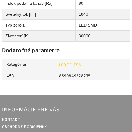
Index podania farieb [Ra]
80
Svetelný tok [lm]
1840
Typ zdroja
LED SMD
Životnosť [h]
30000
Dodatočné parametre
Kategória
:
LED TELESÁ
EAN
:
8590849528275
INFORMÁCIE PRE VÁS
KONTAKT
OBCHODNÉ PODMIENKY