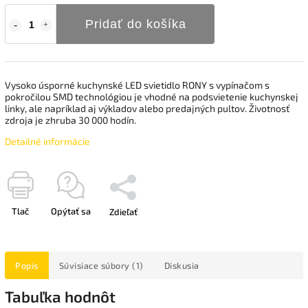
Pridať do košíka
Vysoko úsporné kuchynské LED svietidlo RONY s vypínačom s
pokročilou SMD technológiou je vhodné na podsvietenie kuchynskej
linky, ale napríklad aj výkladov alebo predajných pultov. Životnosť
zdroja je zhruba 30 000 hodín.
Detailné informácie
Tlač
Opýtať sa
Zdieľať
Popis
Súvisiace súbory (1)
Diskusia
Tabuľka hodnôt