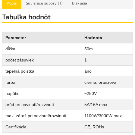
Popis
Súvisiace súbory (1)
Diskusia
Tabuľka hodnôt
Parameter
Hodnota
dĺžka
50m
počet zásuviek
1
tepelná poistka
áno
farba
čierna, oranžová
napätie
~250V
prúd pri navinutí/rozvinutí
5A/16A max.
max. záťaž pri navinutí/rozvinutí
1100W/3000W max
Certifikácia
CE, ROHs