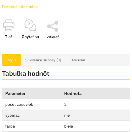
Detailné informácie
Tlač
Opýtať sa
Zdieľať
Popis
Súvisiace súbory (1)
Diskusia
Tabuľka hodnôt
Parameter
Hodnota
počet zásuviek
3
vypínač
nie
farba
biela