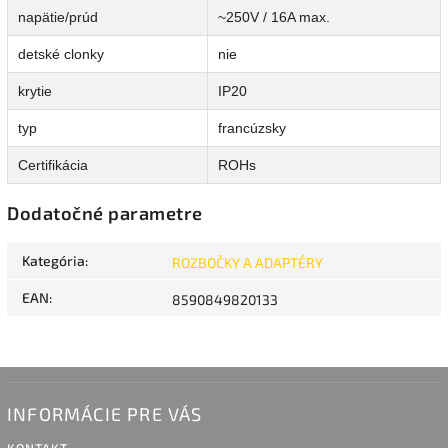
napätie/prúd
~250V / 16A max.
detské clonky
nie
krytie
IP20
typ
francúzsky
Certifikácia
ROHs
Dodatočné parametre
Kategória
:
ROZBOČKY A ADAPTÉRY
EAN
:
8590849820133
INFORMÁCIE PRE VÁS