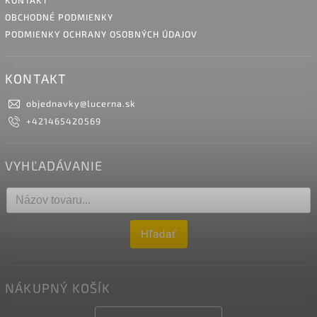
KONTAKT
OBCHODNÉ PODMIENKY
PODMIENKY OCHRANY OSOBNÝCH ÚDAJOV
KONTAKT
objednavky
@
lucerna.sk
+421465420569
VYHĽADÁVANIE
Hľadať
NÁKUPNÝ KOŠÍK