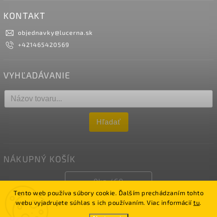
KONTAKT
objednavky
@
lucerna.sk
+421465420569
VYHĽADÁVANIE
Hľadať
NÁKUPNÝ KOŠÍK
0
ks /
€0
Tento web používa súbory cookie. Ďalším prechádzaním tohto
webu vyjadrujete súhlas s ich používaním. Viac informácií
tu
.
Copyright 2026
LUCERNA
. Všetky práva vyhradené.