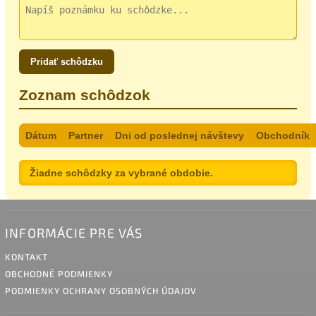
Pridať schôdzku
Zoznam schôdzok
Dátum
Partner
Dni od poslednej návštevy
Obchodník
Žiadne schôdzky za vybrané obdobie.
INFORMÁCIE PRE VÁS
KONTAKT
OBCHODNÉ PODMIENKY
PODMIENKY OCHRANY OSOBNÝCH ÚDAJOV