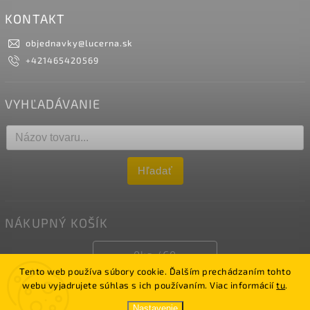
KONTAKT
objednavky
@
lucerna.sk
+421465420569
VYHĽADÁVANIE
Hľadať
NÁKUPNÝ KOŠÍK
0
ks /
€0
Tento web používa súbory cookie. Ďalším prechádzaním tohto
webu vyjadrujete súhlas s ich používaním. Viac informácií
tu
.
Copyright 2026
LUCERNA
. Všetky práva vyhradené.
Nastavenie